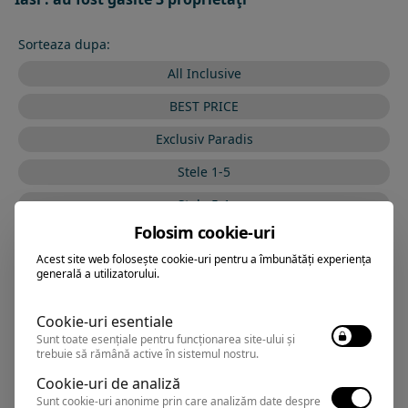
Sorteaza dupa:
All Inclusive
BEST PRICE
Exclusiv Paradis
Stele 1-5
Stele 5-1
Folosim cookie-uri
Acest site web folosește cookie-uri pentru a îmbunătăți experiența
generală a utilizatorului.
ASTORIA
Hotel
Cookie-uri esentiale
Sunt toate esențiale pentru funcționarea site-ului și
Iasi
,
Arata pe harta
trebuie să rămână active în sistemul nostru.
Rezervari si informatii
Cookie-uri de analiză
0374.347.708
Sunt cookie-uri anonime prin care analizăm date despre