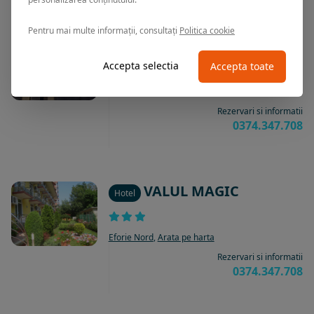
Pentru mai multe informații, consultați
Politica cookie
OZON
Vila
Accepta selectia
Accepta toate
Eforie Nord
,
Arata pe harta
Rezervari si informatii
0374.347.708
VALUL MAGIC
Hotel
Eforie Nord
,
Arata pe harta
Rezervari si informatii
0374.347.708