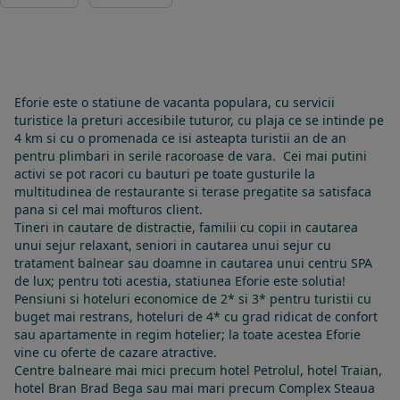
Eforie este o statiune de vacanta populara, cu servicii
turistice la preturi accesibile tuturor, cu plaja ce se intinde pe
4 km si cu o promenada ce isi asteapta turistii an de an
pentru plimbari in serile racoroase de vara. Cei mai putini
activi se pot racori cu bauturi pe toate gusturile la
multitudinea de restaurante si terase pregatite sa satisfaca
pana si cel mai mofturos client.
Tineri in cautare de distractie, familii cu copii in cautarea
unui sejur relaxant, seniori in cautarea unui sejur cu
tratament balnear sau doamne in cautarea unui centru SPA
de lux; pentru toti acestia, statiunea Eforie este solutia!
Pensiuni si hoteluri economice de 2* si 3* pentru turistii cu
buget mai restrans, hoteluri de 4* cu grad ridicat de confort
sau apartamente in regim hotelier; la toate acestea Eforie
vine cu oferte de cazare atractive.
Centre balneare mai mici precum hotel Petrolul, hotel Traian,
hotel Bran Brad Bega sau mai mari precum Complex Steaua