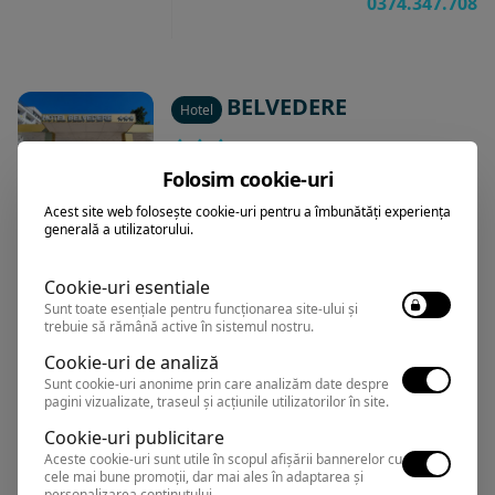
0374.347.708
BELVEDERE
Hotel
Folosim cookie-uri
Eforie Nord
,
Arata pe harta
Rezervari si informatii
Acest site web folosește cookie-uri pentru a îmbunătăți experiența
generală a utilizatorului.
0374.347.708
Cookie-uri esentiale
Sunt toate esențiale pentru funcționarea site-ului și
trebuie să rămână active în sistemul nostru.
NORD RESIDENCE
Apartament
Cookie-uri de analiză
Sunt cookie-uri anonime prin care analizăm date despre
pagini vizualizate, traseul și acțiunile utilizatorilor în site.
Eforie Nord
,
Arata pe harta
Cookie-uri publicitare
Rezervari si informatii
Aceste cookie-uri sunt utile în scopul afișării bannerelor cu
0374.347.708
cele mai bune promoții, dar mai ales în adaptarea și
personalizarea conținutului.