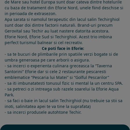
de Mare sau hotel Europa sunt doar cateva dintre hotelurile
cu baza de tratament din Eforie Nord, unele fiind deschise si
in perioada de extrasezon.
Apa sarata si namolul terapeutic din lacul salin Techirghiol
sunt doar doi dintre factorii naturali. Brand-uri precum
Gerovital sau Techir au luat nastere datorita acestora.
Eforie Nord, Eforie Sud si Techirghiol. Acest trio imbina
perfect turismul balnear si cel recreativ.
Ce poti face in Eforie:
- sa te bucuri de plimbarile prin spatiile verzi bogate si de
umbra generoasa pe care arborii o asigura.
- sa incerci o experienta culinara greceasca la “Taverna
Santorini” Eforie dar si cele 2 restaurante pescaresti
emblematice “Pescaria lui Matei” si “Golful Pescarilor”
- sa iti imbunatatesti tonusul fizic si mental la un centru SPA.
- sa petreci o zi intreaga sub razele soarelui la Eforie Aqua
Park.
- sa faci o baie in lacul salin Techirghiol (nu trebuie sa stii sa
inoti, salinitatea apei te va tine la suprafata)
- sa incerci produsele autohtone Techir.