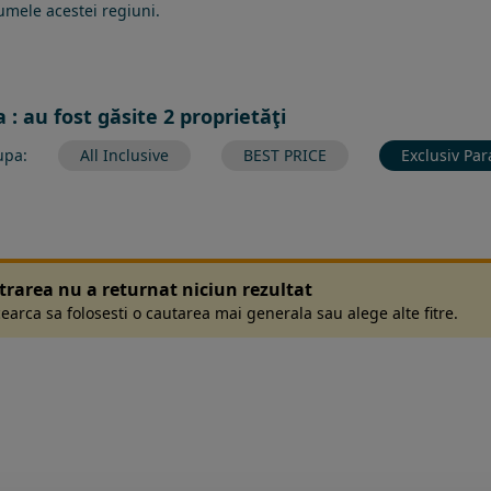
umele acestei regiuni.
 : au fost găsite 2 proprietăţi
upa:
All Inclusive
BEST PRICE
Exclusiv Par
ltrarea nu a returnat niciun rezultat
earca sa folosesti o cautarea mai generala sau alege alte fitre.