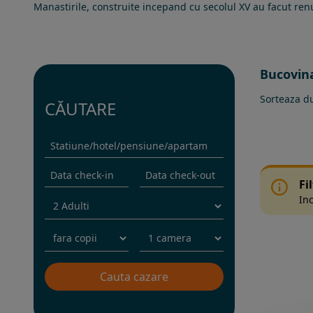
Manastirile, construite incepand cu secolul XV au facut ren
Bucovina
Sorteaza d
CĂUTARE
Fi
Inc