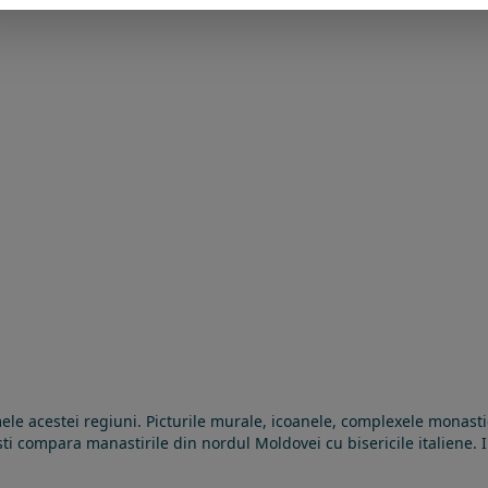
e acestei regiuni. Picturile murale, icoanele, complexele monastice 
isti compara manastirile din nordul Moldovei cu bisericile italiene