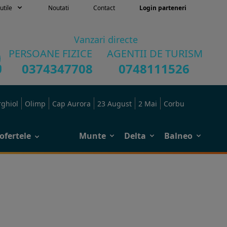
utile
Noutati
Contact
Login parteneri
Vanzari directe
PERSOANE FIZICE
AGENTII DE TURISM
0374347708
0748111526
rghiol
Olimp
Cap Aurora
23 August
2 Mai
Corbu
ofertele
Munte
Delta
Balneo