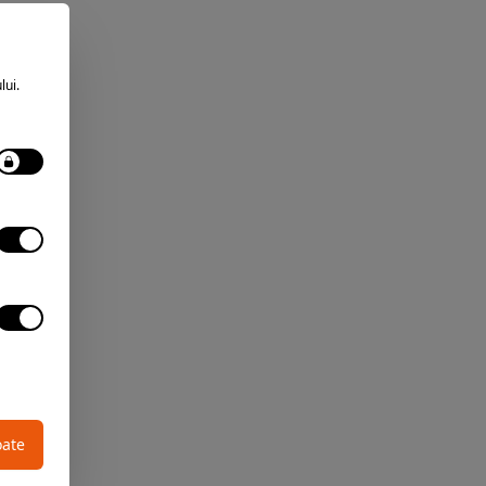
lui.
oate