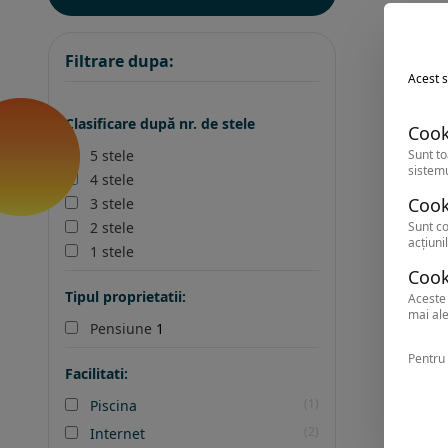
Filtrare dupa:
Acest s
Clasificare după nr. de stele
Cook
Sunt to
5 stele
sistemu
4 stele
Cook
3 stele
Sunt co
2 stele
acțiunil
1 stele
Cook
Tipul proprietatii:
Aceste 
mai ale
Pensiune
1
Pentru 
Facilitati:
(1)
Piscina
(2)
Internet