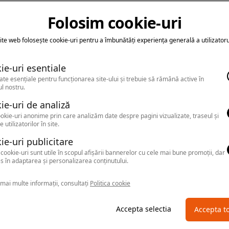
Folosim cookie-uri
ite web folosește cookie-uri pentru a îmbunătăți experiența generală a utilizatoru
ie-uri esentiale
ate esențiale pentru funcționarea site-ului și trebuie să rămână active în
l nostru.
ie-uri de analiză
okie-uri anonime prin care analizăm date despre pagini vizualizate, traseul și
e utilizatorilor în site.
ie-uri publicitare
cookie-uri sunt utile în scopul afișării bannerelor cu cele mai bune promoții, dar
s în adaptarea și personalizarea conținutului.
mai multe informații, consultați
Politica cookie
Accepta selectia
Accepta t