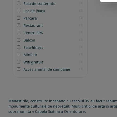
(1)
Sala de conferinte
(2)
Loc de joaca
(2)
Parcare
(2)
Restaurant
(1)
Centru SPA
(2)
Balcon
(1)
Sala fitness
(1)
Minibar
(1)
Wifi gratuit
(1)
Acces animal de companie
Manastirile, construite incepand cu secolul XV au facut renumel
monumente culturale de nepretuit. Multi critici de arta si art
supranumita « Capela Sixtina a Orientului ».