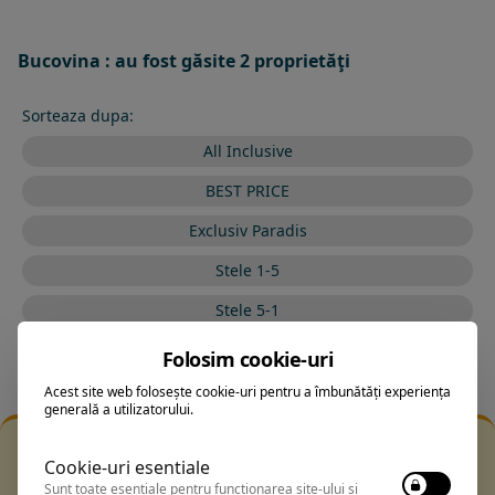
Bucovina : au fost găsite 2 proprietăţi
Sorteaza dupa:
All Inclusive
BEST PRICE
Exclusiv Paradis
Stele 1-5
Stele 5-1
Folosim cookie-uri
Acest site web folosește cookie-uri pentru a îmbunătăți experiența
generală a utilizatorului.
Filtrarea nu a returnat niciun rezultat
Cookie-uri esentiale
Incearca sa folosesti o cautarea mai generala sau alege
Sunt toate esențiale pentru funcționarea site-ului și
alte fitre.