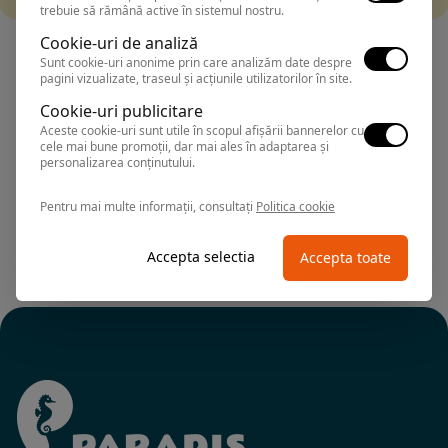
trebuie să rămână active în sistemul nostru.
Cookie-uri de analiză
Sunt cookie-uri anonime prin care analizăm date despre
pagini vizualizate, traseul și acțiunile utilizatorilor în site.
Cookie-uri publicitare
Manastirile, construite incepand cu secolul XV au facut
Aceste cookie-uri sunt utile în scopul afișării bannerelor cu
renumele acestei regiuni. Picturile murale, icoanele,
cele mai bune promoții, dar mai ales în adaptarea și
personalizarea conținutului.
complexele monastice in sine sunt valorificate la nivel
international si considerate monumente culturale de
nepretuit. Multi critici de arta si artisti compara manastirile
Pentru mai multe informații, consultați
Politica cookie
din nordul Moldovei cu bisericile italiene. In aceasta
categorie se numara manastirea Voronet, care este
Accepta selectia
Accepta toate
supranumita « Capela Sixtina a Orientului ».