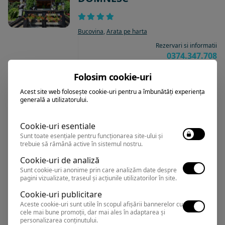
Bucovina
,
Arata pe harta
Rezervari si informatii
0374.347.708
Folosim cookie-uri
Acest site web folosește cookie-uri pentru a îmbunătăți experiența
generală a utilizatorului.
Moara
Pensiune
Cookie-uri esentiale
Sunt toate esențiale pentru funcționarea site-ului și
Bucovina
,
Arata pe harta
trebuie să rămână active în sistemul nostru.
Pensiunea “La Moara” este ascunsa la
umbra mestecenilor, cu peisaje ce-ti taie
Cookie-uri de analiză
respiratia, paduri intinse cat vezi cu
Sunt cookie-uri anonime prin care analizăm date despre
pagini vizualizate, traseul și acțiunile utilizatorilor în site.
ochii si aer mereu curat. Daca dorul de
duca inca te mai cheama, partiile de schi
Cookie-uri publicitare
din zona te cheama la miscare,
Aceste cookie-uri sunt utile în scopul afișării bannerelor cu
herghelia Lucina te indeamna sa
cele mai bune promoții, dar mai ales în adaptarea și
descoperi libertatea, iar Masivul Rarau
personalizarea conținutului.