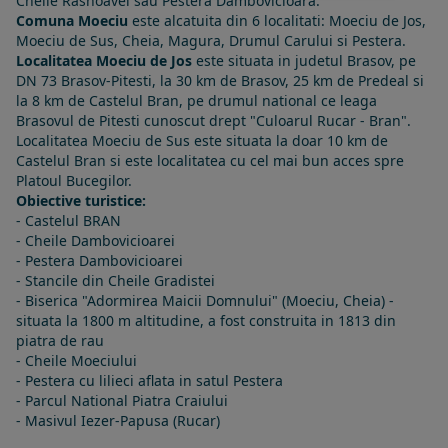
Cheile Rasnoavei sau Pestera Dambovicioara.
Comuna Moeciu
este alcatuita din 6 localitati: Moeciu de Jos,
Moeciu de Sus, Cheia, Magura, Drumul Carului si Pestera.
Localitatea Moeciu de Jos
este situata in judetul Brasov, pe
DN 73 Brasov-Pitesti, la 30 km de Brasov, 25 km de Predeal si
la 8 km de Castelul Bran, pe drumul national ce leaga
Brasovul de Pitesti cunoscut drept "Culoarul Rucar - Bran".
Localitatea Moeciu de Sus este situata la doar 10 km de
Castelul Bran si este localitatea cu cel mai bun acces spre
Platoul Bucegilor.
Obiective turistice:
- Castelul BRAN
- Cheile Dambovicioarei
- Pestera Dambovicioarei
- Stancile din Cheile Gradistei
- Biserica "Adormirea Maicii Domnului" (Moeciu, Cheia) -
situata la 1800 m altitudine, a fost construita in 1813 din
piatra de rau
- Cheile Moeciului
- Pestera cu lilieci aflata in satul Pestera
- Parcul National Piatra Craiului
- Masivul Iezer-Papusa (Rucar)