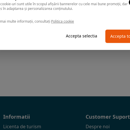
cookie-uri sunt utile în scopul afișării bannerelor cu cele mai bune promoții, dar
s în adaptarea și personalizarea conținutului.
mai multe informații, consultați
Politica cookie
Accepta selectia
Accepta t
Informatii
Customer Supor
Licenta de turism
Despre noi