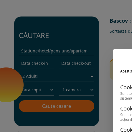
Bascov :
Sorteaza d
CĂUTARE
Fi
Acest s
Inc
Cook
Sunt to
sistemu
Cook
Sunt co
acțiunil
Cook