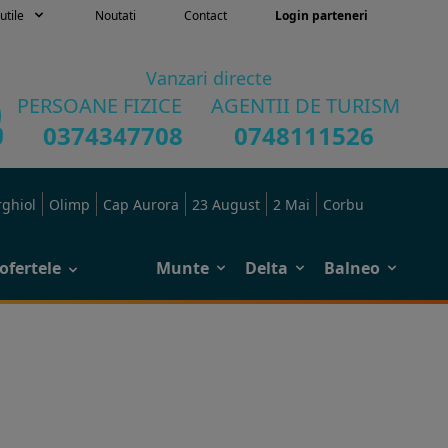
utile
Noutati
Contact
Login parteneri
Vanzari directe
PERSOANE FIZICE
AGENTII DE TURISM
0374347708
0748111526
rghiol
Olimp
Cap Aurora
23 August
2 Mai
Corbu
ofertele
Munte
Delta
Balneo