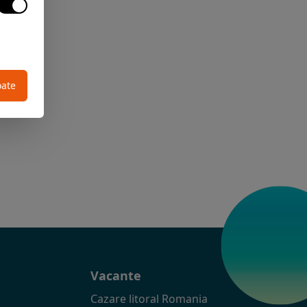
oate
t
Vacante
Cazare litoral Romania