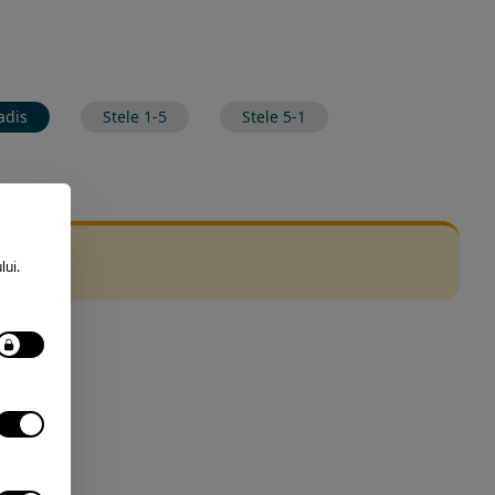
adis
Stele 1-5
Stele 5-1
lui.