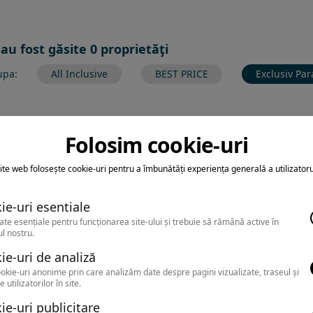
 au fost găsite 0 proprietăţi
upa:
All Inclusive
BEST PRICE
Exclusiv Par
Folosim cookie-uri
ltrarea nu a returnat niciun rezultat
ite web folosește cookie-uri pentru a îmbunătăți experiența generală a utilizatoru
earca sa folosesti o cautarea mai generala sau alege alte fitre.
ie-uri esentiale
ate esențiale pentru funcționarea site-ului și trebuie să rămână active în
l nostru.
ie-uri de analiză
okie-uri anonime prin care analizăm date despre pagini vizualizate, traseul și
e utilizatorilor în site.
ie-uri publicitare