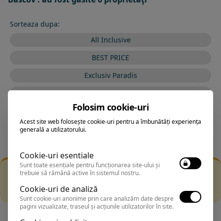
Sorteaza dupa:
All Inclusive
BEST PRICE
Exclusiv Paradis
Stele 1-5
Folosim cookie-uri
Stele 5-1
Acest site web folosește cookie-uri pentru a îmbunătăți experiența
generală a utilizatorului.
Cookie-uri esentiale
Sunt toate esențiale pentru funcționarea site-ului și
Filtrarea nu a returnat niciun rezultat
trebuie să rămână active în sistemul nostru.
Incearca sa folosesti o cautarea mai generala sau alege
Cookie-uri de analiză
alte fitre.
Sunt cookie-uri anonime prin care analizăm date despre
pagini vizualizate, traseul și acțiunile utilizatorilor în site.