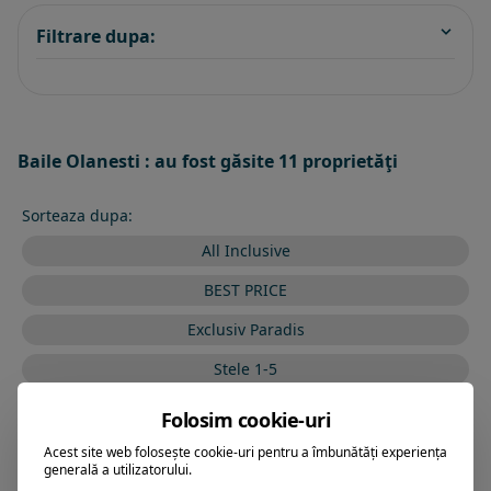
Filtrare dupa:
Baile Olanesti : au fost găsite 11 proprietăţi
Sorteaza dupa:
All Inclusive
BEST PRICE
Exclusiv Paradis
Stele 1-5
Stele 5-1
Folosim cookie-uri
Acest site web folosește cookie-uri pentru a îmbunătăți experiența
generală a utilizatorului.