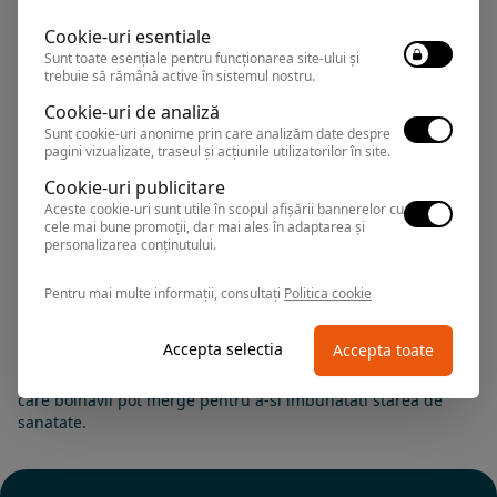
CASCADA WELLNESS
Hotel
Cookie-uri esentiale
AND SPA
Sunt toate esențiale pentru funcționarea site-ului și
trebuie să rămână active în sistemul nostru.
Cookie-uri de analiză
Baile Olanesti
,
Arata pe harta
Sunt cookie-uri anonime prin care analizăm date despre
Rezervari si informatii
pagini vizualizate, traseul și acțiunile utilizatorilor în site.
0374.347.708
Cookie-uri publicitare
Aceste cookie-uri sunt utile în scopul afișării bannerelor cu
cele mai bune promoții, dar mai ales în adaptarea și
personalizarea conținutului.
Pentru mai multe informații, consultați
Politica cookie
Accepta selectia
Accepta toate
Multe afectiuni pot fi tratate si cu ajutorul curelor balneare,
Romania bucurandu-se de existenta a numeroase statiuni in
care bolnavii pot merge pentru a-si imbunatati starea de
sanatate.