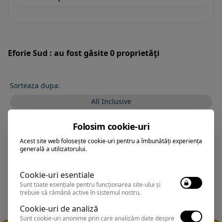
Eforie Sud : au fost găsite 0 proprietăţi
Sorteaza dupa:
All Inclusive
BEST PRICE
Folosim cookie-uri
Exclusiv Paradis
Acest site web folosește cookie-uri pentru a îmbunătăți experiența
generală a utilizatorului.
Stele 1-5
Stele 5-1
Cookie-uri esentiale
Sunt toate esențiale pentru funcționarea site-ului și
trebuie să rămână active în sistemul nostru.
Cookie-uri de analiză
Sunt cookie-uri anonime prin care analizăm date despre