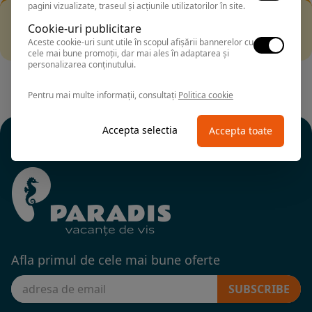
pagini vizualizate, traseul și acțiunile utilizatorilor în site.
Filtrarea nu a returnat niciun rezultat
Cookie-uri publicitare
Incearca sa folosesti o cautarea mai generala sau alege
Aceste cookie-uri sunt utile în scopul afișării bannerelor cu
alte fitre.
cele mai bune promoții, dar mai ales în adaptarea și
personalizarea conținutului.
Pentru mai multe informații, consultați
Politica cookie
Accepta selectia
Accepta toate
Afla primul de cele mai bune oferte
SUBSCRIBE