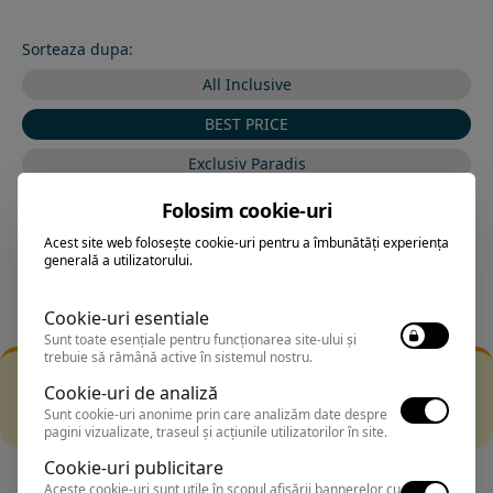
Sorteaza dupa:
All Inclusive
BEST PRICE
Exclusiv Paradis
Stele 1-5
Folosim cookie-uri
Stele 5-1
Acest site web folosește cookie-uri pentru a îmbunătăți experiența
generală a utilizatorului.
Cookie-uri esentiale
Sunt toate esențiale pentru funcționarea site-ului și
trebuie să rămână active în sistemul nostru.
Filtrarea nu a returnat niciun rezultat
Cookie-uri de analiză
Incearca sa folosesti o cautarea mai generala sau alege
Sunt cookie-uri anonime prin care analizăm date despre
alte fitre.
pagini vizualizate, traseul și acțiunile utilizatorilor în site.
Cookie-uri publicitare
Aceste cookie-uri sunt utile în scopul afișării bannerelor cu