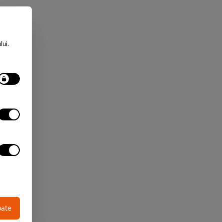
lui.
oate