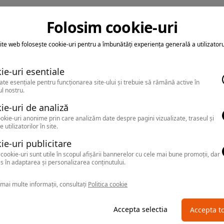
Folosim cookie-uri
ite web folosește cookie-uri pentru a îmbunătăți experiența generală a utilizatoru
ie-uri esentiale
ate esențiale pentru funcționarea site-ului și trebuie să rămână active în
l nostru.
ie-uri de analiză
okie-uri anonime prin care analizăm date despre pagini vizualizate, traseul și
e utilizatorilor în site.
ie-uri publicitare
cookie-uri sunt utile în scopul afișării bannerelor cu cele mai bune promoții, dar
s în adaptarea și personalizarea conținutului.
mai multe informații, consultați
Politica cookie
Accepta selectia
Accepta t