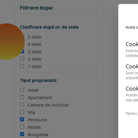
Filtrare dupa:
Clasificare după nr. de stele
Acest s
5 stele
Cook
4 stele
Sunt to
3 stele
sistemu
2 stele
Cook
1 stele
Sunt co
acțiunil
Tipul proprietatii:
Cook
Hotel
Aceste 
Apartament
mai ale
Camere de inchiriat
Vila
Pentru 
Pensiune
Hostel
Bungalow