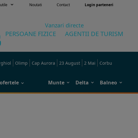
utile
Noutati
Contact
Login parteneri
Vanzari directe
PERSOANE FIZICE
AGENTII DE TURISM
rghiol
Olimp
Cap Aurora
23 August
2 Mai
Corbu
ofertele
Munte
Delta
Balneo