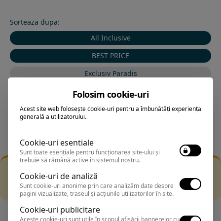
Sorteaza dupa:
All Inclusive
BEST PRICE
Exclusiv Paradis
Stele 1-5
Folosim cookie-uri
Stele 5-1
Acest site web folosește cookie-uri pentru a îmbunătăți experiența
generală a utilizatorului.
Cookie-uri esentiale
Sunt toate esențiale pentru funcționarea site-ului și
trebuie să rămână active în sistemul nostru.
Filtrarea nu a returnat niciun rezultat
Cookie-uri de analiză
Incearca sa folosesti o cautarea mai generala sau alege
Sunt cookie-uri anonime prin care analizăm date despre
alte fitre.
pagini vizualizate, traseul și acțiunile utilizatorilor în site.
Cookie-uri publicitare
Aceste cookie-uri sunt utile în scopul afișării bannerelor cu