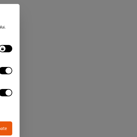
lui.
oate