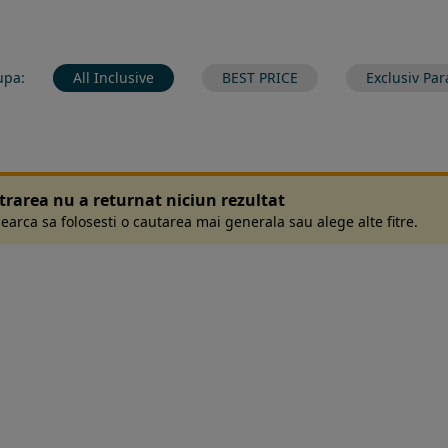
upa:
All Inclusive
BEST PRICE
Exclusiv Par
ltrarea nu a returnat niciun rezultat
earca sa folosesti o cautarea mai generala sau alege alte fitre.