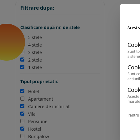
Filtrare dupa:
Clasificare după nr. de stele
Acest s
5 stele
Cook
4 stele
Sunt to
3 stele
sistemu
2 stele
Cook
1 stele
Sunt co
acțiunil
Tipul proprietatii:
Cook
Hotel
Aceste 
Apartament
mai ale
Camere de inchiriat
Vila
Pentru 
Pensiune
Hostel
Bungalow