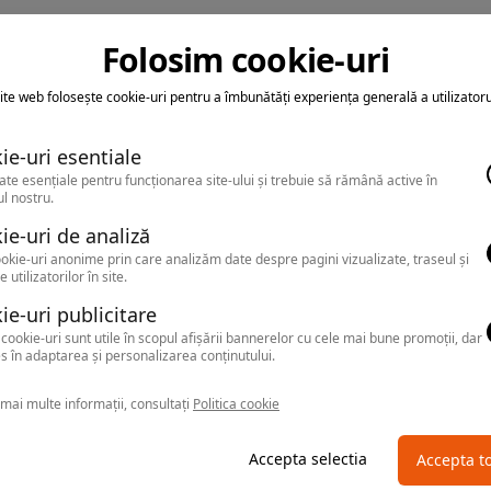
Folosim cookie-uri
ite web folosește cookie-uri pentru a îmbunătăți experiența generală a utilizatoru
ie-uri esentiale
ate esențiale pentru funcționarea site-ului și trebuie să rămână active în
l nostru.
ie-uri de analiză
okie-uri anonime prin care analizăm date despre pagini vizualizate, traseul și
e utilizatorilor în site.
ie-uri publicitare
cookie-uri sunt utile în scopul afișării bannerelor cu cele mai bune promoții, dar
s în adaptarea și personalizarea conținutului.
mai multe informații, consultați
Politica cookie
Accepta selectia
Accepta t