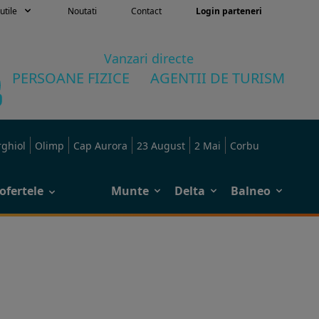
utile
Noutati
Contact
Login parteneri
Vanzari directe
PERSOANE FIZICE
AGENTII DE TURISM
rghiol
Olimp
Cap Aurora
23 August
2 Mai
Corbu
ofertele
Munte
Delta
Balneo