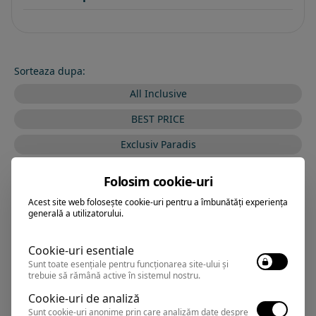
Sorteaza dupa:
All Inclusive
BEST PRICE
Exclusiv Paradis
Stele 1-5
Folosim cookie-uri
Stele 5-1
Acest site web folosește cookie-uri pentru a îmbunătăți experiența
generală a utilizatorului.
Cookie-uri esentiale
2D RESORT & SPA
Hotel
Sunt toate esențiale pentru funcționarea site-ului și
trebuie să rămână active în sistemul nostru.
Cookie-uri de analiză
Neptun
,
Arata pe harta
Sunt cookie-uri anonime prin care analizăm date despre