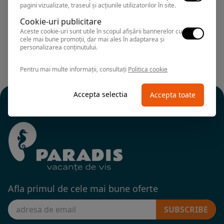
Rezervari si informatii
pagini vizualizate, traseul și acțiunile utilizatorilor în site.
0374.347.708
Cookie-uri publicitare
Aceste cookie-uri sunt utile în scopul afișării bannerelor cu
cele mai bune promoții, dar mai ales în adaptarea și
personalizarea conținutului.
Pentru mai multe informații, consultați
Politica cookie
Accepta selectia
Accepta toate
Afla primul de cele mai bune oferte
SUBSCRIBE