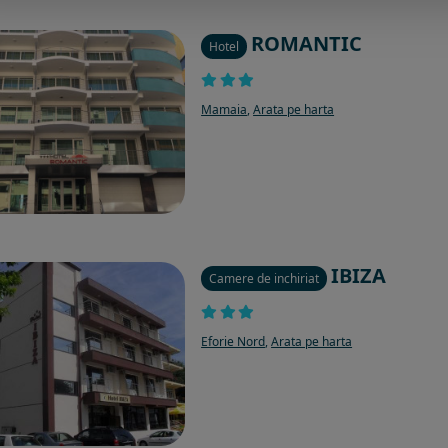
ROMANTIC
Hotel
Mamaia
,
Arata pe harta
IBIZA
Camere de inchiriat
Eforie Nord
,
Arata pe harta