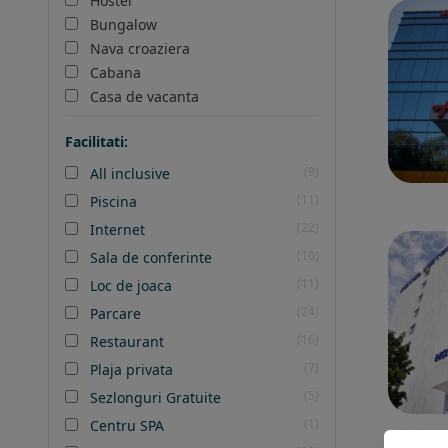
Hostel
Bungalow
Nava croaziera
Cabana
Casa de vacanta
Facilitati:
(9)
All inclusive
(11)
Piscina
(22)
Internet
(10)
Sala de conferinte
(11)
Loc de joaca
(24)
Parcare
(16)
Restaurant
(7)
Plaja privata
(5)
Sezlonguri Gratuite
(1)
Centru SPA