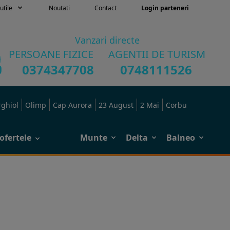
utile
Noutati
Contact
Login parteneri
Vanzari directe
PERSOANE FIZICE
AGENTII DE TURISM
0374347708
0748111526
rghiol
Olimp
Cap Aurora
23 August
2 Mai
Corbu
ofertele
Munte
Delta
Balneo