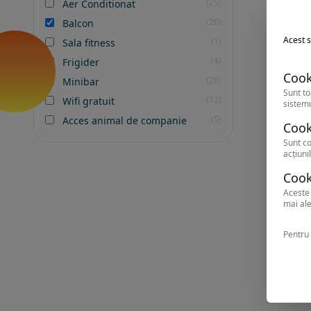
(25)
Aer Conditionat
(20)
Balcon
Acest s
(1)
Sala fitness
(4)
Frigider
Cook
(20)
Minibar
Sunt to
(12)
Wifi gratuit
sistemu
(5)
Acces animal de companie
Cook
Sunt co
acțiunil
Cook
Aceste 
mai ale
Pentru 