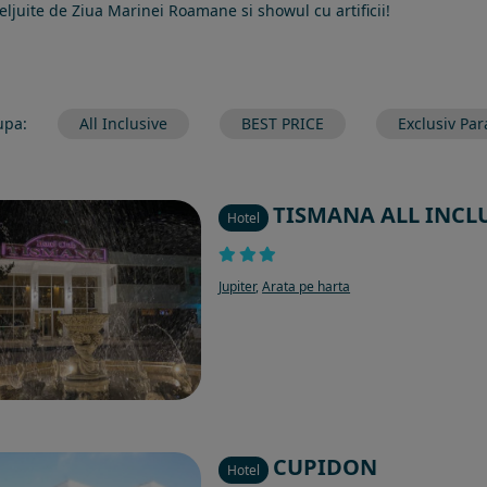
eljuite de Ziua Marinei Roamane si showul cu artificii!
upa:
All Inclusive
BEST PRICE
Exclusiv Par
TISMANA ALL INCL
Hotel
Jupiter
,
Arata pe harta
CUPIDON
Hotel