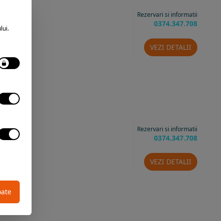
Rezervari si informatii
0374.347.708
lui.
VEZI DETALII
Rezervari si informatii
0374.347.708
VEZI DETALII
oate