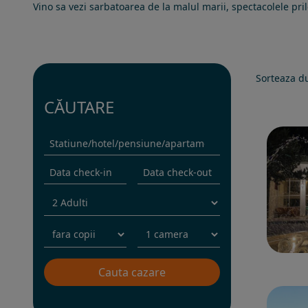
Vino sa vezi sarbatoarea de la malul marii, spectacolele pril
Sorteaza d
CĂUTARE