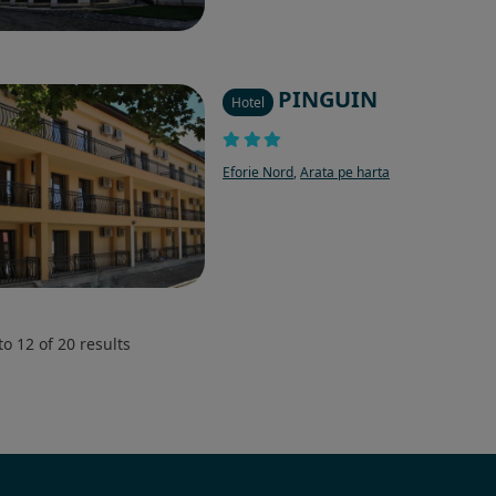
PINGUIN
Hotel
Eforie Nord
,
Arata pe harta
to
12
of
20
results