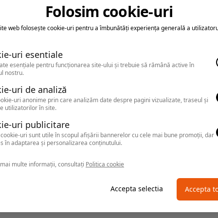
Folosim cookie-uri
TOMIS
Hotel
ite web folosește cookie-uri pentru a îmbunătăți experiența generală a utilizatoru
Mamaia
,
Arata pe harta
ie-uri esentiale
ate esențiale pentru funcționarea site-ului și trebuie să rămână active în
l nostru.
ie-uri de analiză
okie-uri anonime prin care analizăm date despre pagini vizualizate, traseul și
e utilizatorilor în site.
ie-uri publicitare
AMIRAL
Hotel
cookie-uri sunt utile în scopul afișării bannerelor cu cele mai bune promoții, dar
s în adaptarea și personalizarea conținutului.
Mamaia
,
Arata pe harta
mai multe informații, consultați
Politica cookie
Accepta selectia
Accepta t