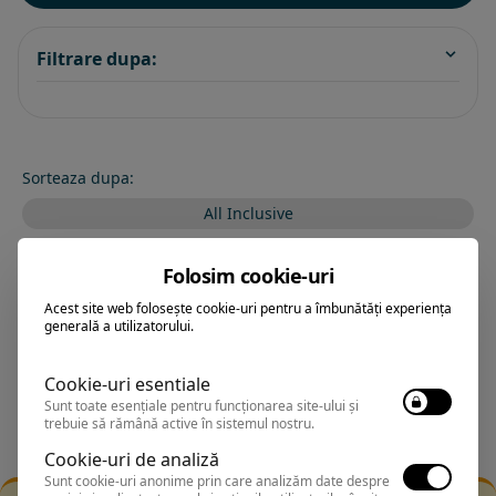
Filtrare dupa:
Sorteaza dupa:
All Inclusive
BEST PRICE
Folosim cookie-uri
Exclusiv Paradis
Acest site web folosește cookie-uri pentru a îmbunătăți experiența
generală a utilizatorului.
Stele 1-5
Stele 5-1
Cookie-uri esentiale
Sunt toate esențiale pentru funcționarea site-ului și
trebuie să rămână active în sistemul nostru.
Cookie-uri de analiză
Sunt cookie-uri anonime prin care analizăm date despre