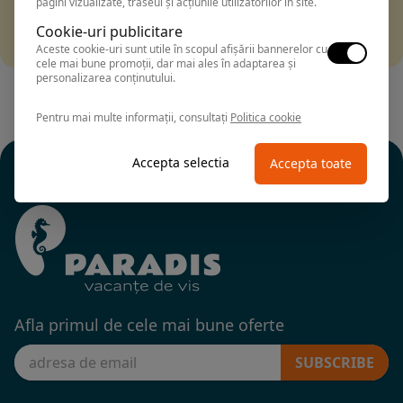
pagini vizualizate, traseul și acțiunile utilizatorilor în site.
Filtrarea nu a returnat niciun rezultat
Incearca sa folosesti o cautarea mai generala sau alege
Cookie-uri publicitare
alte fitre.
Aceste cookie-uri sunt utile în scopul afișării bannerelor cu
cele mai bune promoții, dar mai ales în adaptarea și
personalizarea conținutului.
Pentru mai multe informații, consultați
Politica cookie
Accepta selectia
Accepta toate
Afla primul de cele mai bune oferte
SUBSCRIBE