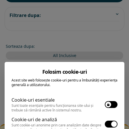
Filtrare dupa:
Sorteaza dupa:
All Inclusive
BEST PRICE
Folosim cookie-uri
Exclusiv Paradis
Acest site web folosește cookie-uri pentru a îmbunătăți experiența
generală a utilizatorului.
Stele 1-5
Stele 5-1
Cookie-uri esentiale
Sunt toate esențiale pentru funcționarea site-ului și
trebuie să rămână active în sistemul nostru.
Cookie-uri de analiză
Sunt cookie-uri anonime prin care analizăm date despre