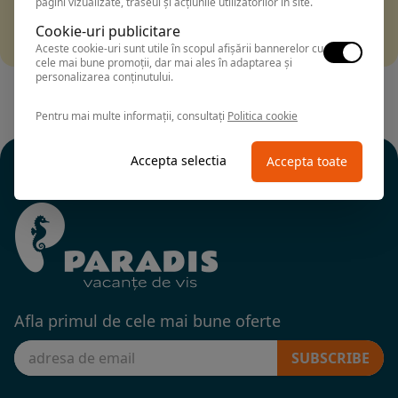
pagini vizualizate, traseul și acțiunile utilizatorilor în site.
Filtrarea nu a returnat niciun rezultat
Incearca sa folosesti o cautarea mai generala sau alege
Cookie-uri publicitare
alte fitre.
Aceste cookie-uri sunt utile în scopul afișării bannerelor cu
cele mai bune promoții, dar mai ales în adaptarea și
personalizarea conținutului.
Pentru mai multe informații, consultați
Politica cookie
Accepta selectia
Accepta toate
Afla primul de cele mai bune oferte
SUBSCRIBE