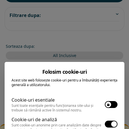
Filtrare dupa:
Sorteaza dupa:
All Inclusive
BEST PRICE
Folosim cookie-uri
Exclusiv Paradis
Acest site web folosește cookie-uri pentru a îmbunătăți experiența
generală a utilizatorului.
Stele 1-5
Stele 5-1
Cookie-uri esentiale
Sunt toate esențiale pentru funcționarea site-ului și
trebuie să rămână active în sistemul nostru.
Cookie-uri de analiză
Sunt cookie-uri anonime prin care analizăm date despre