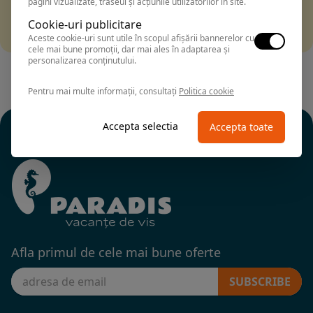
pagini vizualizate, traseul și acțiunile utilizatorilor în site.
Filtrarea nu a returnat niciun rezultat
Incearca sa folosesti o cautarea mai generala sau alege
Cookie-uri publicitare
alte fitre.
Aceste cookie-uri sunt utile în scopul afișării bannerelor cu
cele mai bune promoții, dar mai ales în adaptarea și
personalizarea conținutului.
Pentru mai multe informații, consultați
Politica cookie
Accepta selectia
Accepta toate
Afla primul de cele mai bune oferte
SUBSCRIBE