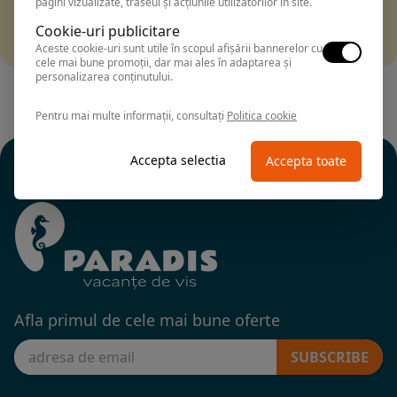
pagini vizualizate, traseul și acțiunile utilizatorilor în site.
Filtrarea nu a returnat niciun rezultat
Incearca sa folosesti o cautarea mai generala sau alege
Cookie-uri publicitare
alte fitre.
Aceste cookie-uri sunt utile în scopul afișării bannerelor cu
cele mai bune promoții, dar mai ales în adaptarea și
personalizarea conținutului.
Pentru mai multe informații, consultați
Politica cookie
Accepta selectia
Accepta toate
Afla primul de cele mai bune oferte
SUBSCRIBE