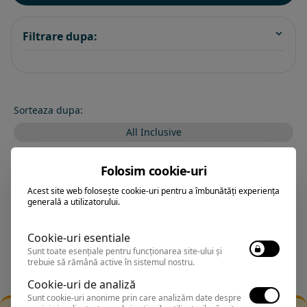
Filtrare dupa:
Sorteaza dupa:
All Inclusive
BEST PRICE
Folosim cookie-uri
Exclusiv Paradis
Acest site web folosește cookie-uri pentru a îmbunătăți experiența
generală a utilizatorului.
Stele 1-5
Stele 5-1
Cookie-uri esentiale
Sunt toate esențiale pentru funcționarea site-ului și
trebuie să rămână active în sistemul nostru.
Cookie-uri de analiză
Sunt cookie-uri anonime prin care analizăm date despre