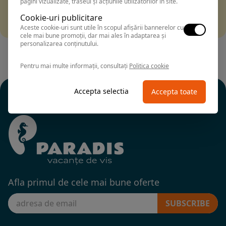
pagini vizualizate, traseul și acțiunile utilizatorilor în site.
Filtrarea nu a returnat niciun rezultat
Incearca sa folosesti o cautarea mai generala sau alege
Cookie-uri publicitare
alte fitre.
Aceste cookie-uri sunt utile în scopul afișării bannerelor cu
cele mai bune promoții, dar mai ales în adaptarea și
personalizarea conținutului.
Pentru mai multe informații, consultați
Politica cookie
Accepta selectia
Accepta toate
Afla primul de cele mai bune oferte
SUBSCRIBE