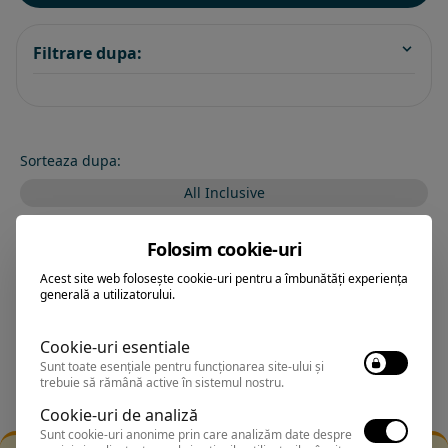
Filtrare dupa:
Sorteaza dupa:
All Inclusive
BEST PRICE
Folosim cookie-uri
Exclusiv Paradis
Acest site web folosește cookie-uri pentru a îmbunătăți experiența
generală a utilizatorului.
Stele 1-5
Stele 5-1
Cookie-uri esentiale
Sunt toate esențiale pentru funcționarea site-ului și
trebuie să rămână active în sistemul nostru.
Cookie-uri de analiză
Sunt cookie-uri anonime prin care analizăm date despre