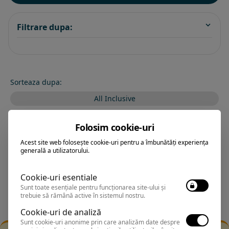
Filtrare dupa:
Sorteaza dupa:
All Inclusive
BEST PRICE
Folosim cookie-uri
Exclusiv Paradis
Acest site web folosește cookie-uri pentru a îmbunătăți experiența
generală a utilizatorului.
Stele 1-5
Stele 5-1
Cookie-uri esentiale
Sunt toate esențiale pentru funcționarea site-ului și
trebuie să rămână active în sistemul nostru.
Cookie-uri de analiză
Sunt cookie-uri anonime prin care analizăm date despre