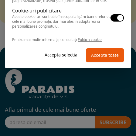
pagini vizualizate, traseul și acțiunile utilizatorilor în site.
Filtrarea nu a returnat niciun rezultat
Incearca sa folosesti o cautarea mai generala sau alege
Cookie-uri publicitare
alte fitre.
Aceste cookie-uri sunt utile în scopul afișării bannerelor cu
cele mai bune promoții, dar mai ales în adaptarea și
personalizarea conținutului.
Pentru mai multe informații, consultați
Politica cookie
Accepta selectia
Accepta toate
Afla primul de cele mai bune oferte
SUBSCRIBE