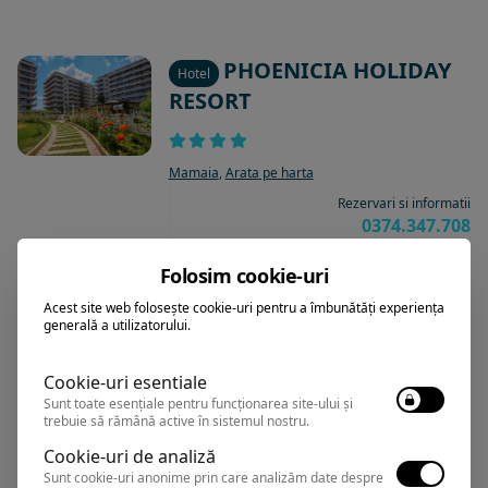
PHOENICIA HOLIDAY
Hotel
RESORT
Mamaia
,
Arata pe harta
Rezervari si informatii
0374.347.708
Folosim cookie-uri
Acest site web folosește cookie-uri pentru a îmbunătăți experiența
DELFINUL by Complex
generală a utilizatorului.
Hotel
STEAUA DE MARE
Cookie-uri esentiale
Sunt toate esențiale pentru funcționarea site-ului și
trebuie să rămână active în sistemul nostru.
Eforie Nord
,
Arata pe harta
Cookie-uri de analiză
Rezervari si informatii
Sunt cookie-uri anonime prin care analizăm date despre
0374.347.708