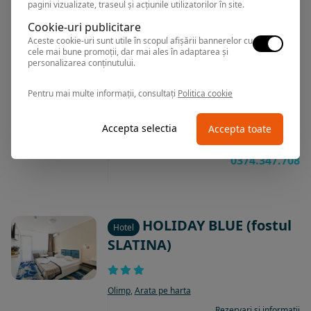
pagini vizualizate, traseul și acțiunile utilizatorilor în site.
Cookie-uri publicitare
Aceste cookie-uri sunt utile în scopul afișării bannerelor cu
cele mai bune promoții, dar mai ales în adaptarea și
MODERN ALL
personalizarea conținutului.
Hotel
INCLUSIVE
Pentru mai multe informații, consultați
Politica cookie
Mamaia
,
Arata pe harta
Accepta selectia
Accepta toate
Rezervari si informatii
0374.347.708
HOLIDAY BLUE (fostul
Hotel
SLATINA)
Olimp
,
Arata pe harta
Rezervari si informatii