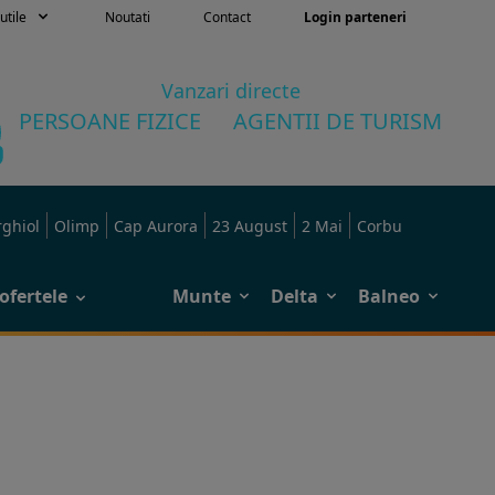
utile
Noutati
Contact
Login parteneri
Vanzari directe
PERSOANE FIZICE
AGENTII DE TURISM
rghiol
Olimp
Cap Aurora
23 August
2 Mai
Corbu
ofertele
Munte
Delta
Balneo