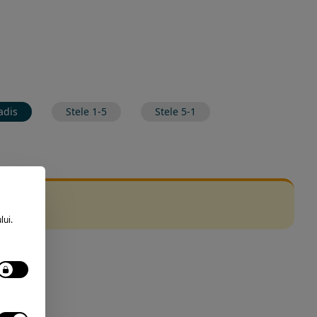
adis
Stele 1-5
Stele 5-1
lui.