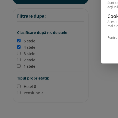
Sunt co
acțiunil
Cook
Filtrare dupa:
Aceste 
mai ale
Clasificare după nr. de stele
Pentru 
5 stele
4 stele
3 stele
2 stele
1 stele
Tipul proprietatii:
Hotel
8
Pensiune
2