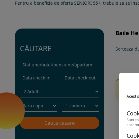
Pentru a beneficia de oferta SENIORI 55+, trebuie sa se ins
Baile He
CĂUTARE
Sorteaza d
Fi
Inc
Acest s
Cook
Sunt to
sistemu
Cook