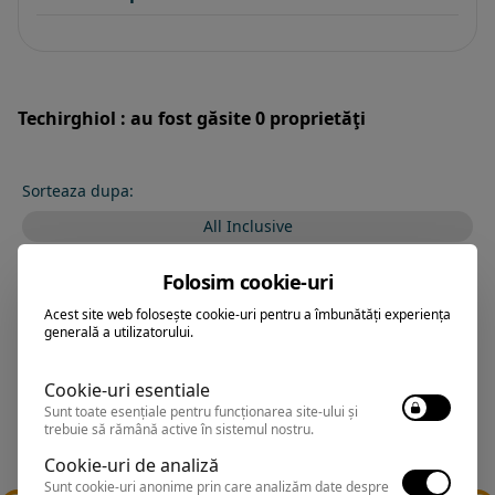
Techirghiol : au fost găsite 0 proprietăţi
Sorteaza dupa:
All Inclusive
BEST PRICE
Folosim cookie-uri
Exclusiv Paradis
Acest site web folosește cookie-uri pentru a îmbunătăți experiența
generală a utilizatorului.
Stele 1-5
Stele 5-1
Cookie-uri esentiale
Sunt toate esențiale pentru funcționarea site-ului și
trebuie să rămână active în sistemul nostru.
Cookie-uri de analiză
Sunt cookie-uri anonime prin care analizăm date despre