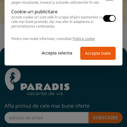
pagini vizualizate, traseul și acțiunile utilizatorilor în site.
Filtrarea nu a returnat niciun rezultat
Cookie-uri publicitare
Incearca sa folosesti o cautarea mai generala sau alege
Aceste cookie-uri sunt utile în scopul afișării bannerelor cu
alte fitre.
cele mai bune promoții, dar mai ales în adaptarea și
personalizarea conținutului.
Pentru mai multe informații, consultați
Politica cookie
Accepta selectia
Accepta toate
Afla primul de cele mai bune oferte
SUBSCRIBE