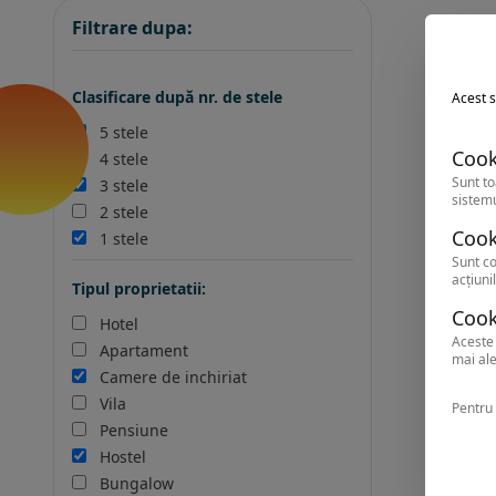
Filtrare dupa:
Clasificare după nr. de stele
Acest s
5 stele
Cook
4 stele
Sunt to
3 stele
sistemu
2 stele
Cook
1 stele
Sunt co
acțiunil
Tipul proprietatii:
Cook
Hotel
Aceste 
Apartament
mai ale
Camere de inchiriat
Vila
Pentru 
Pensiune
Hostel
Bungalow