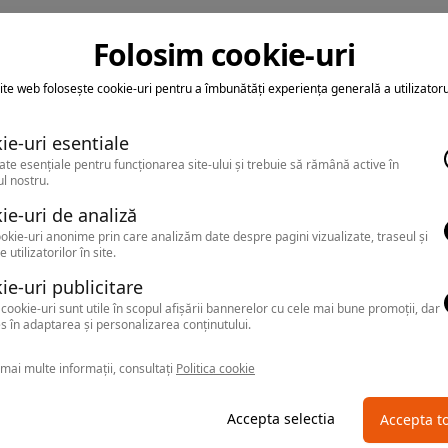
Folosim cookie-uri
ite web folosește cookie-uri pentru a îmbunătăți experiența generală a utilizatoru
ie-uri esentiale
ate esențiale pentru funcționarea site-ului și trebuie să rămână active în
l nostru.
ie-uri de analiză
okie-uri anonime prin care analizăm date despre pagini vizualizate, traseul și
e utilizatorilor în site.
ie-uri publicitare
cookie-uri sunt utile în scopul afișării bannerelor cu cele mai bune promoții, dar
s în adaptarea și personalizarea conținutului.
mai multe informații, consultați
Politica cookie
Accepta selectia
Accepta t