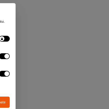
lui.
oate