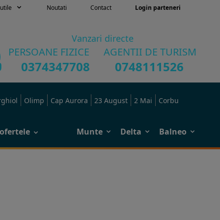
utile
Noutati
Contact
Login parteneri
Vanzari directe
PERSOANE FIZICE
AGENTII DE TURISM
0374347708
0748111526
rghiol
Olimp
Cap Aurora
23 August
2 Mai
Corbu
ofertele
Munte
Delta
Balneo