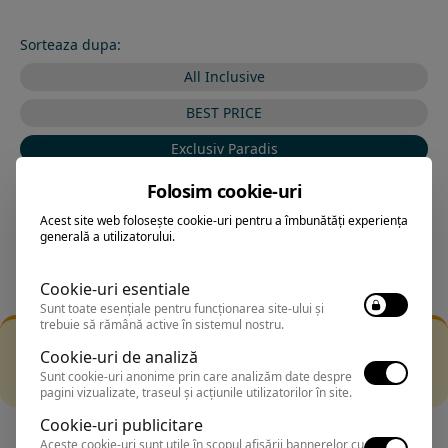
Sorteaza dupa:
All Inclusive
BEST PRICE
Exclusiv Paradis
Stele 1-5
Folosim cookie-uri
Stele 5-1
Acest site web folosește cookie-uri pentru a îmbunătăți experiența
generală a utilizatorului.
Cookie-uri esentiale
Sunt toate esențiale pentru funcționarea site-ului și
trebuie să rămână active în sistemul nostru.
Filtrarea nu a returnat niciun rezultat
Cookie-uri de analiză
Incearca sa folosesti o cautarea mai generala sau alege
Sunt cookie-uri anonime prin care analizăm date despre
alte fitre.
pagini vizualizate, traseul și acțiunile utilizatorilor în site.
Cookie-uri publicitare
Aceste cookie-uri sunt utile în scopul afișării bannerelor cu