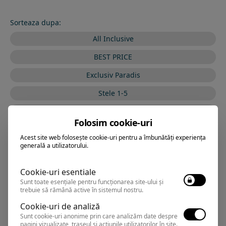
Sorteaza dupa:
All Inclusive
BEST PRICE
Exclusiv Paradis
Stele 1-5
Stele 5-1
Folosim cookie-uri
Acest site web folosește cookie-uri pentru a îmbunătăți experiența
generală a utilizatorului.
VRAJA MARII BY THE
Hotel
SEA
Cookie-uri esentiale
Sunt toate esențiale pentru funcționarea site-ului și
trebuie să rămână active în sistemul nostru.
Eforie Sud
,
Arata pe harta
Cookie-uri de analiză
Rezervari si informatii
Sunt cookie-uri anonime prin care analizăm date despre
pagini vizualizate, traseul și acțiunile utilizatorilor în site.
0374.347.708