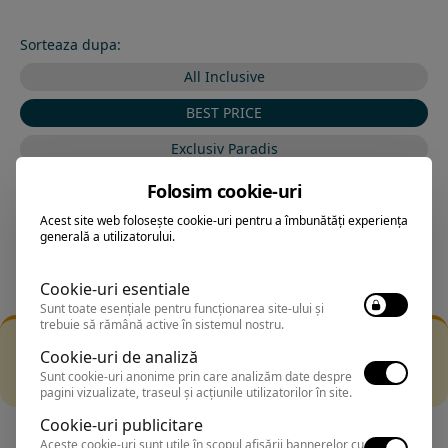
Sorteaza dupa:
All Inclusive
BEST PRICE
Exclusiv Paradis
Stele 1-5
Folosim cookie-uri
Stele 5-1
Acest site web folosește cookie-uri pentru a îmbunătăți experiența
generală a utilizatorului.
Cookie-uri esentiale
Sunt toate esențiale pentru funcționarea site-ului și
trebuie să rămână active în sistemul nostru.
Filtrarea nu a returnat niciun rezultat
Cookie-uri de analiză
Incearca sa folosesti o cautarea mai generala sau alege
Sunt cookie-uri anonime prin care analizăm date despre
alte fitre.
pagini vizualizate, traseul și acțiunile utilizatorilor în site.
Cookie-uri publicitare
Aceste cookie-uri sunt utile în scopul afișării bannerelor cu