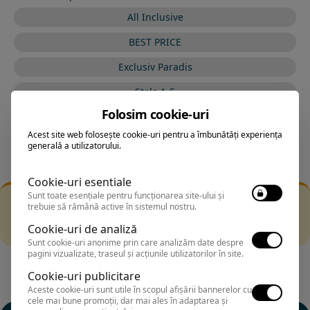
All Inclusive
BEST PRICE
Exclusiv Paradis
Stele 1-5
Folosim cookie-uri
Stele 5-1
Acest site web folosește cookie-uri pentru a îmbunătăți experiența
generală a utilizatorului.
Cookie-uri esentiale
Sunt toate esențiale pentru funcționarea site-ului și
Filtrarea nu a returnat niciun rezultat
trebuie să rămână active în sistemul nostru.
Incearca sa folosesti o cautarea mai generala sau alege
Cookie-uri de analiză
alte fitre.
Sunt cookie-uri anonime prin care analizăm date despre
pagini vizualizate, traseul și acțiunile utilizatorilor în site.
Cookie-uri publicitare
Aceste cookie-uri sunt utile în scopul afișării bannerelor cu
cele mai bune promoții, dar mai ales în adaptarea și