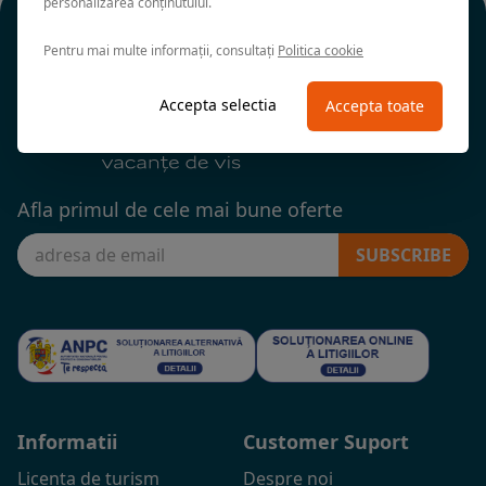
personalizarea conținutului.
Pentru mai multe informații, consultați
Politica cookie
Accepta selectia
Accepta toate
Afla primul de cele mai bune oferte
SUBSCRIBE
Informatii
Customer Suport
Licenta de turism
Despre noi