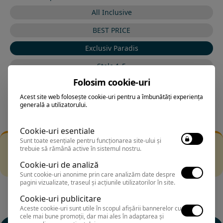
All Inclusive
BEST PRICE
Exclusiv Paradis
Stele 1-5
Folosim cookie-uri
Stele 5-1
Acest site web folosește cookie-uri pentru a îmbunătăți experiența
generală a utilizatorului.
Cookie-uri esentiale
Sunt toate esențiale pentru funcționarea site-ului și
Filtrarea nu a returnat niciun rezultat
trebuie să rămână active în sistemul nostru.
Incearca sa folosesti o cautarea mai generala sau alege
Cookie-uri de analiză
alte fitre.
Sunt cookie-uri anonime prin care analizăm date despre
pagini vizualizate, traseul și acțiunile utilizatorilor în site.
Cookie-uri publicitare
Aceste cookie-uri sunt utile în scopul afișării bannerelor cu
cele mai bune promoții, dar mai ales în adaptarea și