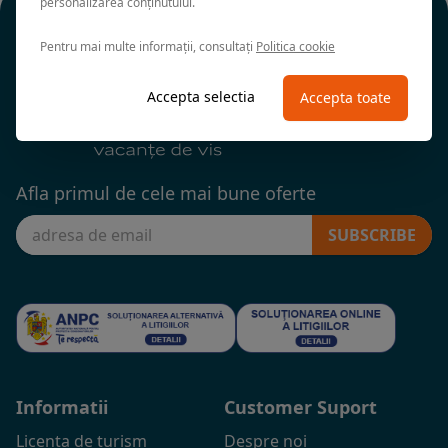
personalizarea conținutului.
Pentru mai multe informații, consultați
Politica cookie
Accepta selectia
Accepta toate
Afla primul de cele mai bune oferte
SUBSCRIBE
Informatii
Customer Suport
Licenta de turism
Despre noi