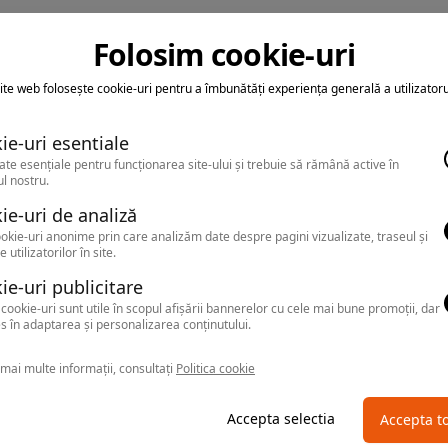
Folosim cookie-uri
ite web folosește cookie-uri pentru a îmbunătăți experiența generală a utilizatoru
ie-uri esentiale
ate esențiale pentru funcționarea site-ului și trebuie să rămână active în
l nostru.
ie-uri de analiză
okie-uri anonime prin care analizăm date despre pagini vizualizate, traseul și
e utilizatorilor în site.
ie-uri publicitare
cookie-uri sunt utile în scopul afișării bannerelor cu cele mai bune promoții, dar
s în adaptarea și personalizarea conținutului.
mai multe informații, consultați
Politica cookie
Accepta selectia
Accepta t