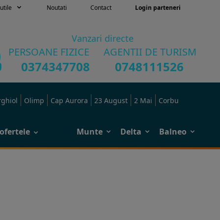
utile
Noutati
Contact
Login parteneri
Vanzari directe
PERSOANE FIZICE
AGENTII DE TURISM
0374347708
0748111526
rghiol
Olimp
Cap Aurora
23 August
2 Mai
Corbu
ofertele
Munte
Delta
Balneo