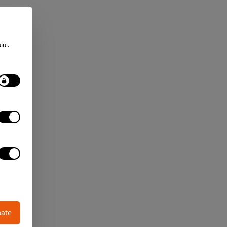
lui.
oate