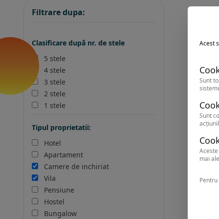
Filtrare dupa:
Clasificare după nr. de stele
Acest s
5 stele
Cook
4 stele
Sunt to
3 stele
sistemu
2 stele
Cook
1 stele
Sunt co
acțiunil
Tipul proprietatii:
Cook
Hotel
Aceste 
Apartament
mai ale
Camere de inchiriat
Vila
Pentru 
Pensiune
Hostel
Bungalow