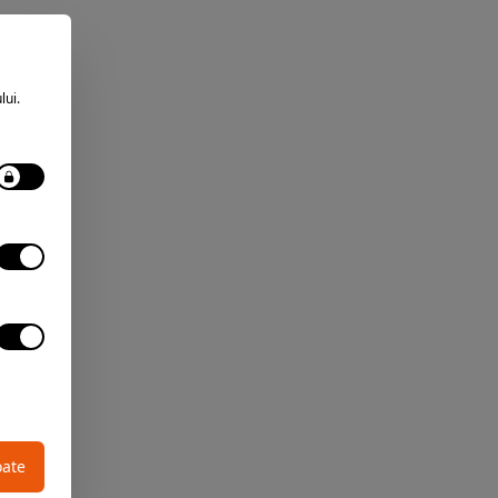
lui.
oate