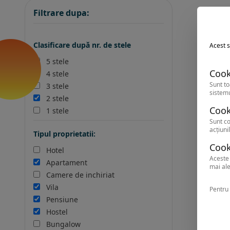
Filtrare dupa:
Clasificare după nr. de stele
Acest s
5 stele
Cook
4 stele
Sunt to
3 stele
sistemu
2 stele
Cook
1 stele
Sunt co
acțiunil
Tipul proprietatii:
Cook
Hotel
Aceste 
Apartament
mai ale
Camere de inchiriat
Vila
Pentru 
Pensiune
Hostel
Bungalow