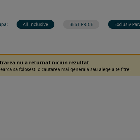
upa:
All Inclusive
BEST PRICE
Exclusiv Par
ltrarea nu a returnat niciun rezultat
earca sa folosesti o cautarea mai generala sau alege alte fitre.