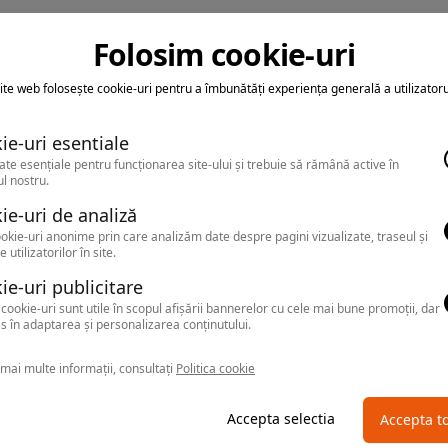
Folosim cookie-uri
ite web folosește cookie-uri pentru a îmbunătăți experiența generală a utilizatoru
ie-uri esentiale
ate esențiale pentru funcționarea site-ului și trebuie să rămână active în
l nostru.
ie-uri de analiză
okie-uri anonime prin care analizăm date despre pagini vizualizate, traseul și
e utilizatorilor în site.
ie-uri publicitare
cookie-uri sunt utile în scopul afișării bannerelor cu cele mai bune promoții, dar
s în adaptarea și personalizarea conținutului.
mai multe informații, consultați
Politica cookie
Accepta selectia
Accepta t