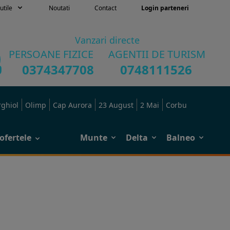
utile
Noutati
Contact
Login parteneri
Vanzari directe
PERSOANE FIZICE
AGENTII DE TURISM
0374347708
0748111526
rghiol
Olimp
Cap Aurora
23 August
2 Mai
Corbu
ofertele
Munte
Delta
Balneo