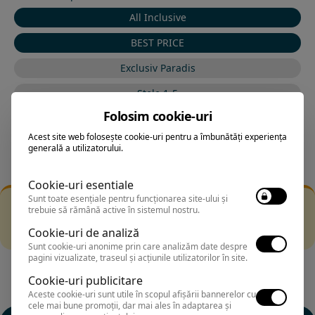
All Inclusive
BEST PRICE
Exclusiv Paradis
Stele 1-5
Folosim cookie-uri
Stele 5-1
Acest site web folosește cookie-uri pentru a îmbunătăți experiența
generală a utilizatorului.
Cookie-uri esentiale
Sunt toate esențiale pentru funcționarea site-ului și
Filtrarea nu a returnat niciun rezultat
trebuie să rămână active în sistemul nostru.
Incearca sa folosesti o cautarea mai generala sau alege
Cookie-uri de analiză
alte fitre.
Sunt cookie-uri anonime prin care analizăm date despre
pagini vizualizate, traseul și acțiunile utilizatorilor în site.
Cookie-uri publicitare
Aceste cookie-uri sunt utile în scopul afișării bannerelor cu
cele mai bune promoții, dar mai ales în adaptarea și