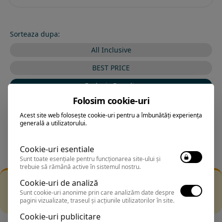
Sorteaza dupa:
All Inclusive
BEST PRICE
Exclusiv Paradis
Folosim cookie-uri
Stele 1-5
Acest site web folosește cookie-uri pentru a îmbunătăți experiența
Stele 5-1
generală a utilizatorului.
Cookie-uri esentiale
Sunt toate esențiale pentru funcționarea site-ului și
trebuie să rămână active în sistemul nostru.
Filtrarea nu a returnat niciun rezultat
Cookie-uri de analiză
Incearca sa folosesti o cautarea mai generala sau alege
Sunt cookie-uri anonime prin care analizăm date despre
pagini vizualizate, traseul și acțiunile utilizatorilor în site.
alte fitre.
Cookie-uri publicitare