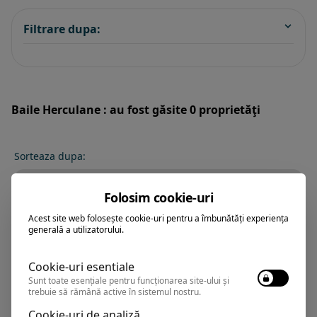
Filtrare dupa:
Baile Herculane : au fost găsite 0 proprietăţi
Sorteaza dupa:
All Inclusive
Folosim cookie-uri
BEST PRICE
Acest site web folosește cookie-uri pentru a îmbunătăți experiența
Exclusiv Paradis
generală a utilizatorului.
Stele 1-5
Cookie-uri esentiale
Stele 5-1
Sunt toate esențiale pentru funcționarea site-ului și
trebuie să rămână active în sistemul nostru.
Cookie-uri de analiză