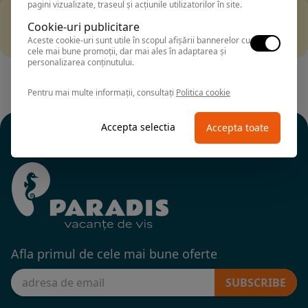
pagini vizualizate, traseul și acțiunile utilizatorilor în site.
Filtrarea nu a returnat niciun rezultat
Cookie-uri publicitare
Incearca sa folosesti o cautarea mai generala sau alege
Aceste cookie-uri sunt utile în scopul afișării bannerelor cu
alte fitre.
cele mai bune promoții, dar mai ales în adaptarea și
personalizarea conținutului.
Pentru mai multe informații, consultați
Politica cookie
Accepta selectia
Accepta toate
Afla primul de cele mai bune oferte
SUBSCRIBE