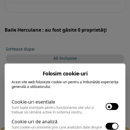
Baile Herculane : au fost găsite 0 proprietăţi
Sorteaza dupa:
All Inclusive
BEST PRICE
Folosim cookie-uri
Exclusiv Paradis
Acest site web folosește cookie-uri pentru a îmbunătăți experiența
generală a utilizatorului.
Stele 1-5
Stele 5-1
Cookie-uri esentiale
Sunt toate esențiale pentru funcționarea site-ului și
trebuie să rămână active în sistemul nostru.
Cookie-uri de analiză
Sunt cookie-uri anonime prin care analizăm date despre