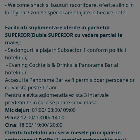
- Welcome snack si bauturi racoritoare, oferite zilnic in
lobby bar/ zonele special amenajate in fiecare hotel.
Facilitati suplimentare oferite in pachetul
SUPERIOR(Dubla SUPERIOR cu vedere partial la
mare
):
- Sezlonguri la plaja in Subsector 1 conform politicii
hotelului;
- Evening Cocktails & Drinks la Panorama Bar al
hotelului.
Accesul la Panorama Bar va fi permis doar persoanelor
cu varsta peste 12 ani.
Pentru a evita aglomeratia exista 3 intervale
predefinite in care se poate servi masa:
Mic dejun
: 07:00/ 08:00/ 09:00
Pranz
:12:00/ 13:00/ 14:00
Cina
: 18:00/ 19:00/ 20:00
Clientii hotelului vor servi mesele principale in
restaurantul Delfinul, complet redecorat in anul