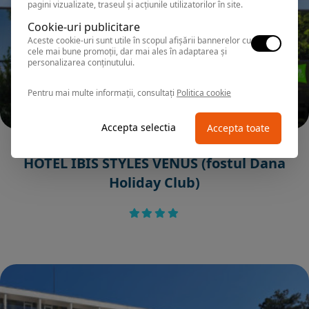
pagini vizualizate, traseul și acțiunile utilizatorilor în site.
Cookie-uri publicitare
Aceste cookie-uri sunt utile în scopul afișării bannerelor cu
cele mai bune promoții, dar mai ales în adaptarea și
personalizarea conținutului.
Pentru mai multe informații, consultați
Politica cookie
Accepta selectia
Accepta toate
VENUS
HOTEL IBIS STYLES VENUS (fostul Dana
Holiday Club)