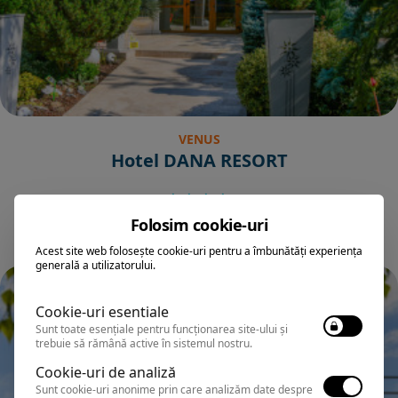
VENUS
Hotel DANA RESORT
Folosim cookie-uri
Acest site web folosește cookie-uri pentru a îmbunătăți experiența
generală a utilizatorului.
Cookie-uri esentiale
Sunt toate esențiale pentru funcționarea site-ului și
trebuie să rămână active în sistemul nostru.
Cookie-uri de analiză
Sunt cookie-uri anonime prin care analizăm date despre