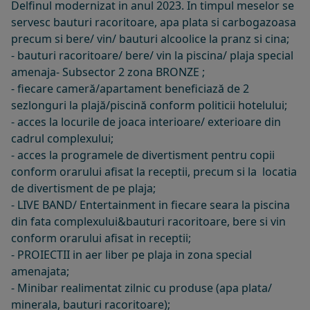
Delfinul modernizat in anul 2023. In timpul meselor se
servesc bauturi racoritoare, apa plata si carbogazoasa
precum si bere/ vin/ bauturi alcoolice la pranz si cina;
- bauturi racoritoare/ bere/ vin la piscina/ plaja special
amenaja- Subsector 2 zona BRONZE ;
- fiecare cameră/apartament beneficiază de 2
sezlonguri la plajă/piscină conform politicii hotelului;
- acces la locurile de joaca interioare/ exterioare din
cadrul complexului;
- acces la programele de divertisment pentru copii
conform orarului afisat la receptii, precum si la locatia
de divertisment de pe plaja;
- LIVE BAND/ Entertainment in fiecare seara la piscina
din fata complexului&bauturi racoritoare, bere si vin
conform orarului afisat in receptii;
- PROIECTII in aer liber pe plaja in zona special
amenajata;
- Minibar realimentat zilnic cu produse (apa plata/
minerala, bauturi racoritoare);