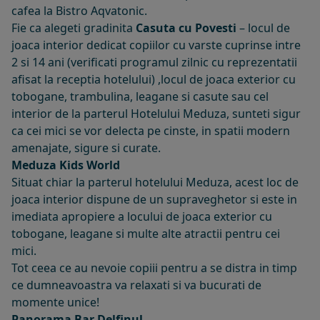
cafea la Bistro Aqvatonic.
Fie ca alegeti gradinita
Casuta cu Povesti
– locul de
joaca interior dedicat copiilor cu varste cuprinse intre
2 si 14 ani (verificati programul zilnic cu reprezentatii
afisat la receptia hotelului) ,locul de joaca exterior cu
tobogane, trambulina, leagane si casute sau cel
interior de la parterul Hotelului Meduza, sunteti sigur
ca cei mici se vor delecta pe cinste, in spatii modern
amenajate, sigure si curate.
Meduza Kids World
Situat chiar la parterul hotelului Meduza, acest loc de
joaca interior dispune de un supraveghetor si este in
imediata apropiere a locului de joaca exterior cu
tobogane, leagane si multe alte atractii pentru cei
mici.
Tot ceea ce au nevoie copiii pentru a se distra in timp
ce dumneavoastra va relaxati si va bucurati de
momente unice!
Panorama Bar Delfinul