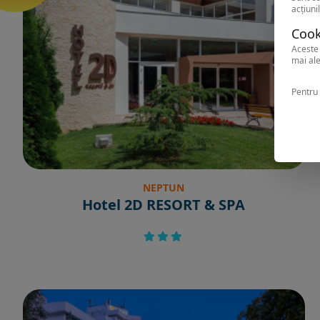
acțiunil
Cook
Aceste 
mai ale
Pentru 
NEPTUN
Hotel 2D RESORT & SPA