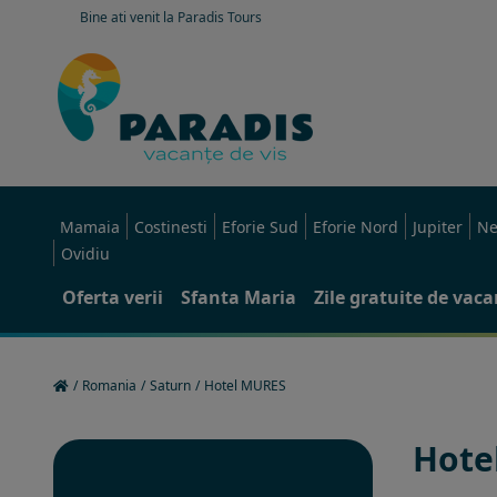
Bine ati venit la Paradis Tours
Mamaia
Costinesti
Eforie Sud
Eforie Nord
Jupiter
Ne
Ovidiu
Oferta verii
Sfanta Maria
Zile gratuite de vac
/
Romania
/
Saturn
/
Hotel MURES
Hote