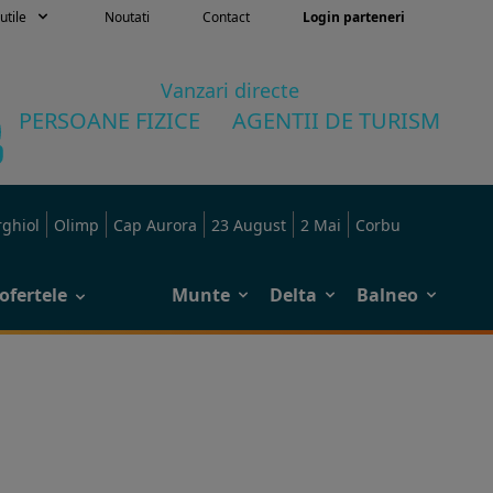
utile
Noutati
Contact
Login parteneri
Vanzari directe
PERSOANE FIZICE
AGENTII DE TURISM
rghiol
Olimp
Cap Aurora
23 August
2 Mai
Corbu
ofertele
Munte
Delta
Balneo