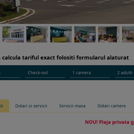
 calcula tariful exact folositi formularul alaturat
ii
Dotari si servicii
Servicii masa
Dotari camere
NOU! Plaja privata g