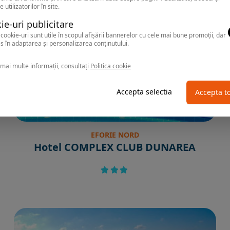
e utilizatorilor în site.
ie-uri publicitare
cookie-uri sunt utile în scopul afișării bannerelor cu cele mai bune promoții, dar
s în adaptarea și personalizarea conținutului.
mai multe informații, consultați
Politica cookie
Accepta selectia
Accepta t
EFORIE NORD
Hotel COMPLEX CLUB DUNAREA