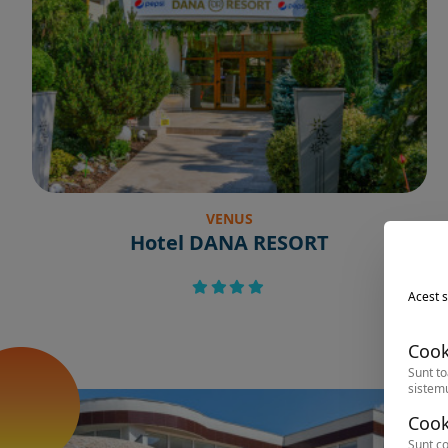
VENUS
Hotel DANA RESORT
Acest s
Cook
Sunt to
sistemu
Cook
Sunt co