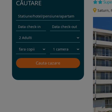
CĂUTARE
Supe
Saturn,
Rezervati sejurul in hotel