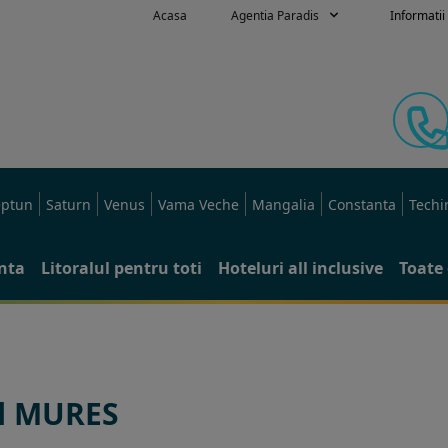
Acasa
Agentia Paradis
Informatii 
ptun
Saturn
Venus
Vama Veche
Mangalia
Constanta
Techi
anta
Litoralul pentru toti
Hoteluri all inclusive
Toate 
l MURES