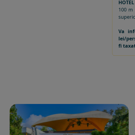
HOTEL
100 m 
superio
Va in
lei/pe
fi taxa