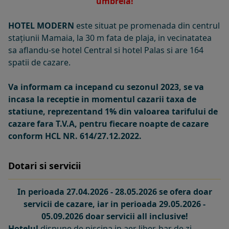
umbrela!
HOTEL MODERN
este situat pe promenada din centrul
stațiunii Mamaia, la 30 m fata de plaja, in vecinatatea
sa aflandu-se hotel Central si hotel Palas si are 164
spatii de cazare.
Va informam ca incepand cu sezonul 2023, se va
incasa la receptie in momentul cazarii taxa de
statiune, reprezentand 1% din valoarea tarifului de
cazare fara T.V.A, pentru fiecare noapte de cazare
conform HCL NR. 614/27.12.2022.
Dotari si servicii
In perioada 27.04.2026 - 28.05.2026 se ofera doar
servicii de cazare, iar in perioada 29.05.2026 -
05.09.2026 doar servicii all inclusive!
Hotelul
dispune de
piscina in aer liber, bar de zi,