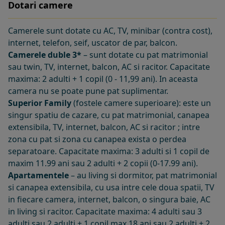
Dotari camere
Camerele sunt dotate cu AC, TV, minibar (contra cost),
internet, telefon, seif, uscator de par, balcon.
Camerele duble 3*
– sunt dotate cu pat matrimonial
sau twin, TV, internet, balcon, AC si racitor. Capacitate
maxima: 2 adulti + 1 copil (0 - 11,99 ani). In aceasta
camera nu se poate pune pat suplimentar.
Superior Family
(fostele camere superioare): este un
singur spatiu de cazare, cu pat matrimonial, canapea
extensibila, TV, internet, balcon, AC si racitor ; intre
zona cu pat si zona cu canapea exista o perdea
separatoare. Capacitate maxima: 3 adulti si 1 copil de
maxim 11.99 ani sau 2 adulti + 2 copii (0-17.99 ani).
Apartamentele
– au living si dormitor, pat matrimonial
si canapea extensibila, cu usa intre cele doua spatii, TV
in fiecare camera, internet, balcon, o singura baie, AC
in living si racitor. Capacitate maxima: 4 adulti sau 3
adulti sau 2 adulti + 1 copil max 18 ani sau 2 adulti + 2