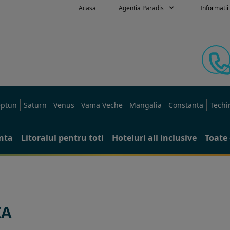
Acasa
Agentia Paradis
Informatii 
ptun
Saturn
Venus
Vama Veche
Mangalia
Constanta
Techi
anta
Litoralul pentru toti
Hoteluri all inclusive
Toate 
ZA