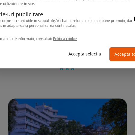
e utilizatorilor în site.
ie-uri publicitare
cookie-uri sunt utile în scopul afișării bannerelor cu cele mai bune promoții, dar
s în adaptarea și personalizarea conținutului.
mai multe informații, consultați
Politica cookie
NEPTUN
Hotel 2D RESORT & SPA
Accepta selectia
Accepta t