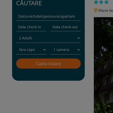
CĂUTARE
Eforie N
Rezervati sejurul in hotel