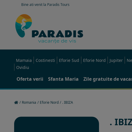
Bine ati venit la Paradis Tours
Mamaia
Costinesti
Eforie Sud
Eforie Nord
Jupiter
Ne
Ovidiu
Oferta verii
Sfanta Maria
Zile gratuite de vac
/
Romania
/
Eforie Nord
/
. IBIZA
. IBI