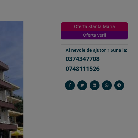
Oferta Sfanta Maria
Oferta verii
Ai nevoie de ajutor ? Suna la:
0374347708
0748111526