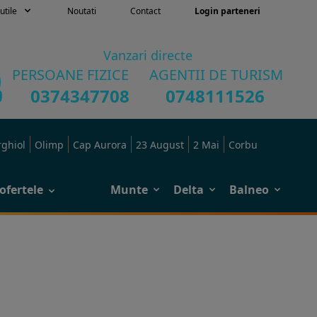
utile
Noutati
Contact
Login parteneri
Vanzari directe
PERSOANE FIZICE
AGENTII DE TURISM
0374347708
0748111526
rghiol
Olimp
Cap Aurora
23 August
2 Mai
Corbu
ofertele
Munte
Delta
Balneo