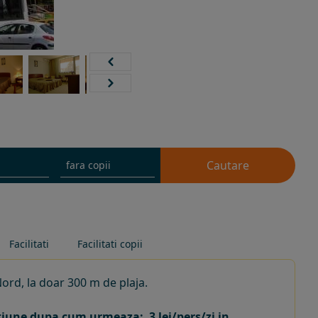
Cautare
Facilitati
Facilitati copii
 Nord, la doar 300 m de plaja.
tatiune dupa cum urmeaza: 3 lei/pers/zi in