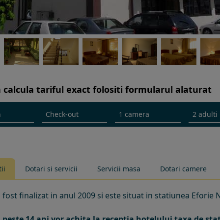
 calcula tariful exact folositi formularul alaturat
ii
Dotari si servicii
Servicii masa
Dotari camere
 fost finalizat in anul 2009 si este situat in statiunea Eforie
i peste 14 ani vor achita la receptia hotelului taxa de s