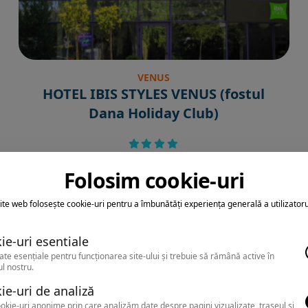
VENUS
HOTEL IBIS STYLES VENUS (fostul
Dana Holiday Club)
Folosim cookie-uri
ite web folosește cookie-uri pentru a îmbunătăți experiența generală a utilizatoru
ie-uri esentiale
ate esențiale pentru funcționarea site-ului și trebuie să rămână active în
l nostru.
ie-uri de analiză
okie-uri anonime prin care analizăm date despre pagini vizualizate, traseul și