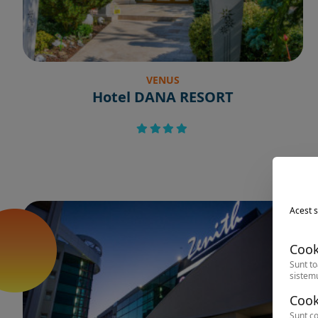
VENUS
Hotel DANA RESORT
Acest s
Cook
Sunt to
sistemu
Cook
Sunt co