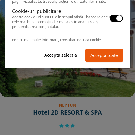
pagini vizualizate, traseul și acțiunile utilizatorilor în site.
Cookie-uri publicitare
Aceste cookie-uri sunt utile în scopul afișării bannerelor cu
cele mai bune promoții, dar mai ales în adaptarea și
personalizarea conținutului.
Pentru mai multe informații, consultați
Politica cookie
Accepta selectia
Accepta toate
NEPTUN
Hotel 2D RESORT & SPA