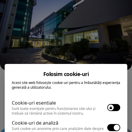
Folosim cookie-uri
MAMAIA
Acest site web folosește cookie-uri pentru a îmbunătăți experiența
Hotel ZENITH CONFERENCE&SPA ALL
generală a utilizatorului.
INCLUSIVE
Cookie-uri esentiale
Sunt toate esențiale pentru funcționarea site-ului și
trebuie să rămână active în sistemul nostru.
Cookie-uri de analiză
Sunt cookie-uri anonime prin care analizăm date despre