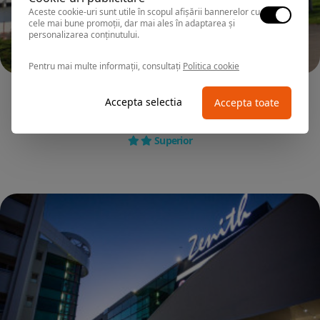
Aceste cookie-uri sunt utile în scopul afișării bannerelor cu
cele mai bune promoții, dar mai ales în adaptarea și
personalizarea conținutului.
Pentru mai multe informații, consultați
Politica cookie
SATURN
Accepta selectia
Accepta toate
Hotel MURES
Superior