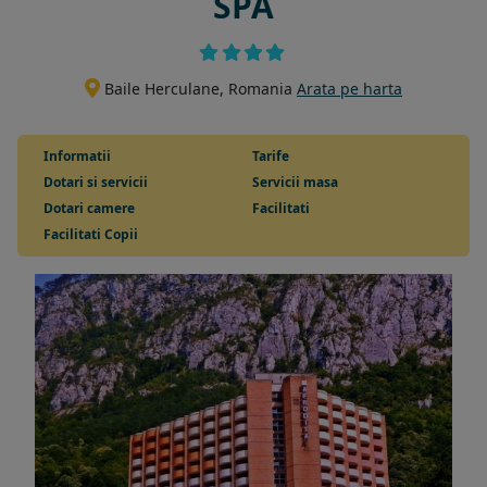
SPA
Baile Herculane, Romania
Arata pe harta
Informatii
Tarife
Dotari si servicii
Servicii masa
Dotari camere
Facilitati
Facilitati Copii