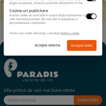
pagini vizualizate, traseul și acțiunile utilizatorilor în site.
Filtrarea nu a returnat niciun rezultat
Cookie-uri publicitare
Incearca sa folosesti o cautarea mai generala sau alege
Aceste cookie-uri sunt utile în scopul afișării bannerelor cu
alte fitre.
cele mai bune promoții, dar mai ales în adaptarea și
personalizarea conținutului.
Pentru mai multe informații, consultați
Politica cookie
Accepta selectia
Accepta toate
Afla primul de cele mai bune oferte
SUBSCRIBE