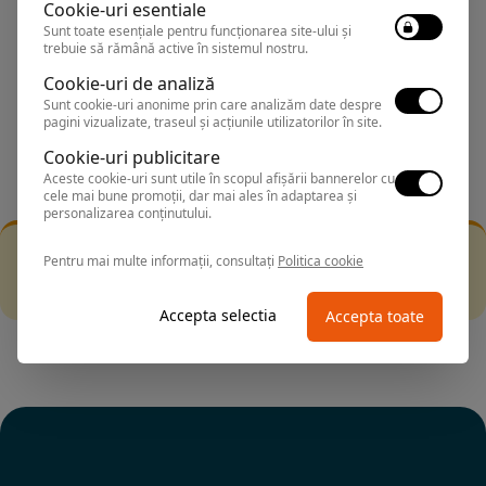
BEST PRICE
Cookie-uri esentiale
Sunt toate esențiale pentru funcționarea site-ului și
Exclusiv Paradis
trebuie să rămână active în sistemul nostru.
Stele 1-5
Cookie-uri de analiză
Sunt cookie-uri anonime prin care analizăm date despre
Stele 5-1
pagini vizualizate, traseul și acțiunile utilizatorilor în site.
Cookie-uri publicitare
Aceste cookie-uri sunt utile în scopul afișării bannerelor cu
cele mai bune promoții, dar mai ales în adaptarea și
personalizarea conținutului.
Filtrarea nu a returnat niciun rezultat
Pentru mai multe informații, consultați
Politica cookie
Incearca sa folosesti o cautarea mai generala sau alege
alte fitre.
Accepta selectia
Accepta toate