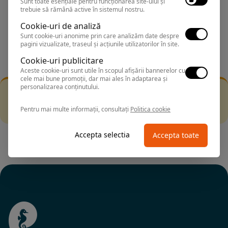
Sunt toate esențiale pentru funcționarea site-ului și
trebuie să rămână active în sistemul nostru.
Stele 1-5
Cookie-uri de analiză
Stele 5-1
Sunt cookie-uri anonime prin care analizăm date despre
pagini vizualizate, traseul și acțiunile utilizatorilor în site.
Cookie-uri publicitare
Aceste cookie-uri sunt utile în scopul afișării bannerelor cu
cele mai bune promoții, dar mai ales în adaptarea și
personalizarea conținutului.
Filtrarea nu a returnat niciun rezultat
Incearca sa folosesti o cautarea mai generala sau alege
Pentru mai multe informații, consultați
Politica cookie
alte fitre.
Accepta selectia
Accepta toate