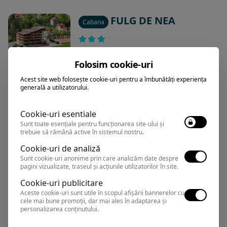
FULG DE NEA
Cabana
Predeal
,
Arata pe harta
Folosim cookie-uri
Rezervari si informatii
0374.347.708
Acest site web folosește cookie-uri pentru a îmbunătăți experiența
generală a utilizatorului.
Cookie-uri esentiale
Sunt toate esențiale pentru funcționarea site-ului și
trebuie să rămână active în sistemul nostru.
Cookie-uri de analiză
Sunt cookie-uri anonime prin care analizăm date despre
Predeal este cea mai nordica statiune de pe Valea Prahovei,
pagini vizualizate, traseul și acțiunile utilizatorilor în site.
situata la 25 de km de Brasov, fiind orasul aflat la cea mai
Cookie-uri publicitare
mare altitudine din Romania (1.030-1.110 m).
Aceste cookie-uri sunt utile în scopul afișării bannerelor cu
Coordonatele Predealului sunt 45’30” latitudine Nordica si
cele mai bune promoții, dar mai ales în adaptarea și
25’26” latitudine Estica. Localitatea se invecineaza cu mai
personalizarea conținutului.
multe orase, astfel: in Sud cu orasul Azuga, in Sud-Vest cu
orasul Busteni, in Nord-Vest cu orasul Rasnov iar in Nord cu