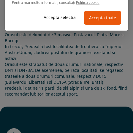
Pentru mai multe informații, consultați
Politica cookie
Municipiul Brasov.
Predealul este asezat pe Valea Prahovei, langa trecatoarea cu
acelasi nume din Carpatii Meridionali, la altitudinea de 1.060
Accepta selectia
Accepta toate
m, intr-o trecatoare intre Muntenia si Transilvania. Localitatea
are ca delimitari raurile Prahova la sud si Timis la nord.
Orasul este delimitat de 3 masive: Postavarul, Piatra Mare si
Bucegi.
In trecut, Predeal a fost localitatea de frontiera cu Imperiul
Austro-Ungar, cladirea postului de graniceri existand si
astazi.
Orasul este strabatut de doua drumuri nationale, respectiv
DN1 si DN73A. De asemenea, pe raza localitatii se regasesc
traseele a doua drumuri comunale, respectiv DC15
(Bulevardul Libertatii) si DC15A (Strada Trei Brazi)
Predealul detine 11 partii de ski alpin si una de ski fond, fiind
recomandat iubitorilor acestui sport.