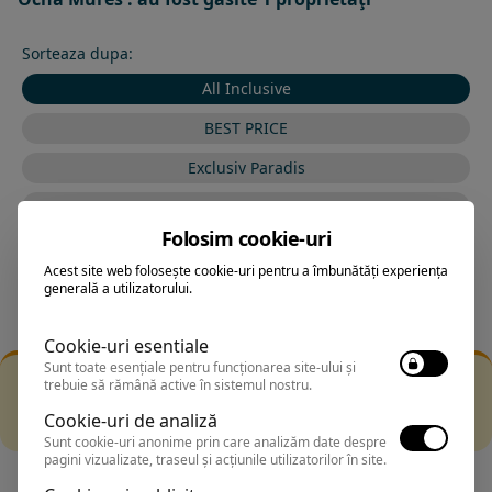
Sorteaza dupa:
All Inclusive
BEST PRICE
Exclusiv Paradis
Stele 1-5
Folosim cookie-uri
Stele 5-1
Acest site web folosește cookie-uri pentru a îmbunătăți experiența
generală a utilizatorului.
Cookie-uri esentiale
Sunt toate esențiale pentru funcționarea site-ului și
Filtrarea nu a returnat niciun rezultat
trebuie să rămână active în sistemul nostru.
Incearca sa folosesti o cautarea mai generala sau alege
Cookie-uri de analiză
alte fitre.
Sunt cookie-uri anonime prin care analizăm date despre
pagini vizualizate, traseul și acțiunile utilizatorilor în site.