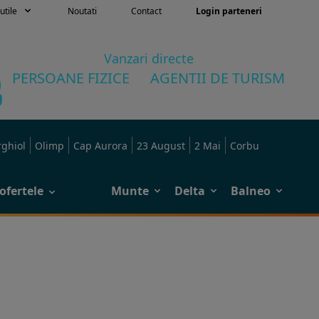
utile
Noutati
Contact
Login parteneri
Vanzari directe
PERSOANE FIZICE
AGENTII DE TURISM
rghiol
Olimp
Cap Aurora
23 August
2 Mai
Corbu
ofertele
Munte
Delta
Balneo