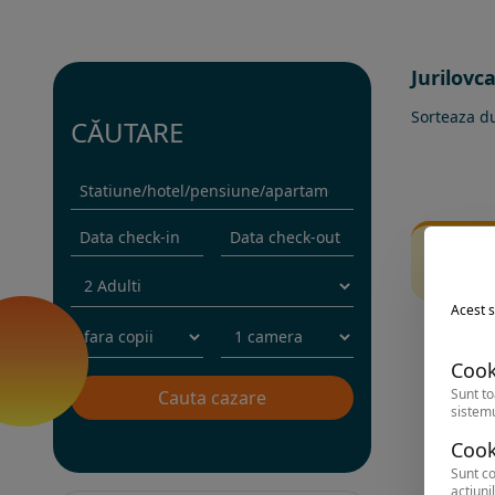
Jurilovca
Sorteaza d
CĂUTARE
Fi
Inc
Acest s
Cook
Sunt to
sistemu
Cook
Sunt co
acțiunil