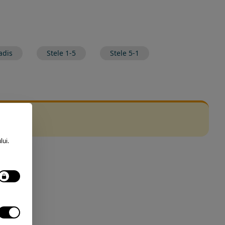
adis
Stele 1-5
Stele 5-1
lui.