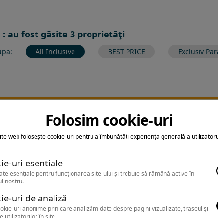
 : au fost găsite 3 proprietăţi
upa:
All Inclusive
BEST PRICE
Exclusiv Par
ltrarea nu a returnat niciun rezultat
Folosim cookie-uri
earca sa folosesti o cautarea mai generala sau alege alte fitre.
ite web folosește cookie-uri pentru a îmbunătăți experiența generală a utilizatoru
ie-uri esentiale
ate esențiale pentru funcționarea site-ului și trebuie să rămână active în
l nostru.
ie-uri de analiză
okie-uri anonime prin care analizăm date despre pagini vizualizate, traseul și
e utilizatorilor în site.