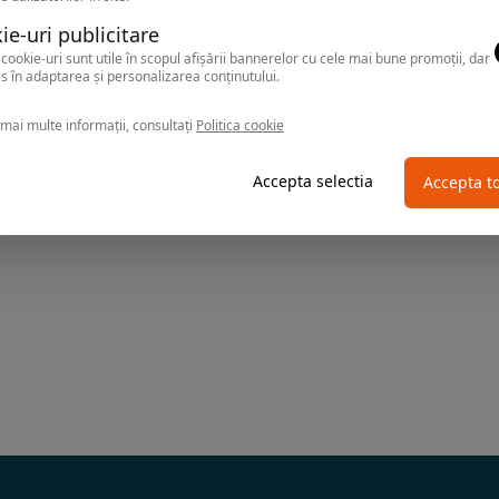
ie-uri publicitare
cookie-uri sunt utile în scopul afișării bannerelor cu cele mai bune promoții, dar
s în adaptarea și personalizarea conținutului.
mai multe informații, consultați
Politica cookie
Accepta selectia
Accepta t