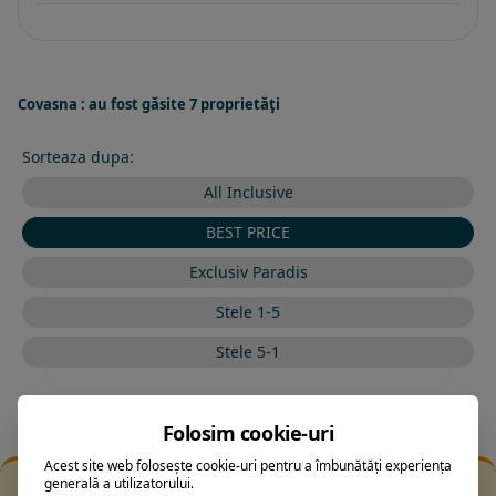
Covasna : au fost găsite 7 proprietăţi
Sorteaza dupa:
All Inclusive
BEST PRICE
Exclusiv Paradis
Stele 1-5
Stele 5-1
Folosim cookie-uri
Acest site web folosește cookie-uri pentru a îmbunătăți experiența
generală a utilizatorului.
Filtrarea nu a returnat niciun rezultat