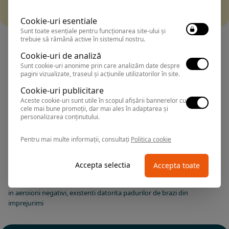
Incearca sa folosesti o cautarea mai generala sau alege
alte fitre.
Cookie-uri esentiale
Sunt toate esențiale pentru funcționarea site-ului și
trebuie să rămână active în sistemul nostru.
Cookie-uri de analiză
Sunt cookie-uri anonime prin care analizăm date despre
pagini vizualizate, traseul și acțiunile utilizatorilor în site.
Datorita conditiilor geologice specifice, Covasna este bogata în
Cookie-uri publicitare
izvoare de ape minerale variate si emanatii naturale de CO2.
Aceste cookie-uri sunt utile în scopul afișării bannerelor cu
Cercetarile facute de-a lungul timpului de specialisti si cercetatori,
cele mai bune promoții, dar mai ales în adaptarea și
precum si rezultatele curelor balneare au impus definitiv Covasna în
personalizarea conținutului.
rândul celor mai importante asezaminte de sanatate, ca fiind o
statiune balneoclimaterica cu traditie in tratarea bolilor
Pentru mai multe informații, consultați
Politica cookie
cardiovasculare cu factori naturali de cura.
Aceasta statiune beneficiaza de bogatia factorilor naturali : apa
Accepta selectia
Accepta toate
minerala carbogazoasa (tara celor 1000 izvoare), mofetele naturale
(emanatii de bioxid de carbon) precum si de climatul de crutare, bogat
in aeroioni negativi, existenti datorita padurilor de brazi din
imprejurimi